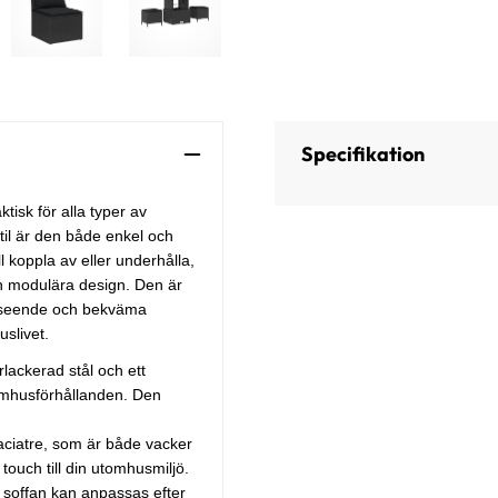
Specifikation
isk för alla typer av
il är den både enkel och
l koppla av eller underhålla,
ch modulära design. Den är
 utseende och bekväma
uslivet.
lackerad stål och ett
tomhusförhållanden. Den
aciatre, som är både vacker
ouch till din utomhusmiljö.
soffan kan anpassas efter