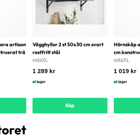
bara artisan
Vägghyllor 2 st 50x30 cm svart
Hörnskåp a
ruerat trä
rostfritt stål
cm konstru
vidaXL
vidaXL
1 289 kr
1 019 kr
I lager
I lager
Köp
toret