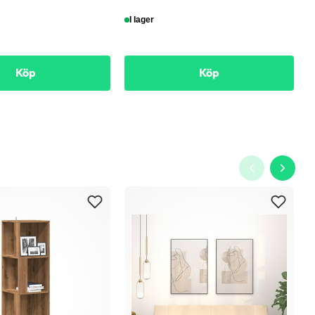
I lager
Köp
Köp