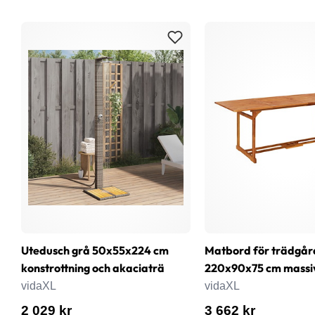
Utedusch grå 50x55x224 cm
Matbord för trädgår
konstrottning och akaciaträ
220x90x75 cm massi
vidaXL
vidaXL
2 029 kr
3 662 kr