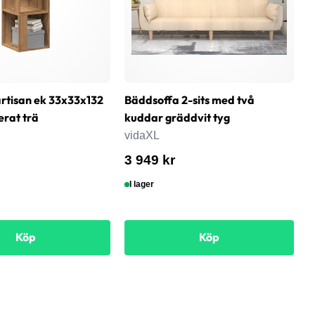
rtisan ek 33x33x132
Bäddsoffa 2-sits med två
T
erat trä
kuddar gräddvit tyg
6
s
vidaXL
v
3 949 kr
8
I lager
Köp
Köp