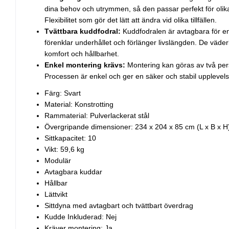
dina behov och utrymmen, så den passar perfekt för oli
Flexibilitet som gör det lätt att ändra vid olika tillfällen.
Tvättbara kuddfodral:
Kuddfodralen är avtagbara för enk
förenklar underhållet och förlänger livslängden. De väde
komfort och hållbarhet.
Enkel montering krävs:
Montering kan göras av två pe
Processen är enkel och ger en säker och stabil upplevels
Färg: Svart
Material: Konstrotting
Rammaterial: Pulverlackerat stål
Övergripande dimensioner: 234 x 204 x 85 cm (L x B x H
Sittkapacitet: 10
Vikt: 59,6 kg
Modulär
Avtagbara kuddar
Hållbar
Lättvikt
Sittdyna med avtagbart och tvättbart överdrag
Kudde Inkluderad: Nej
Kräver montering: Ja