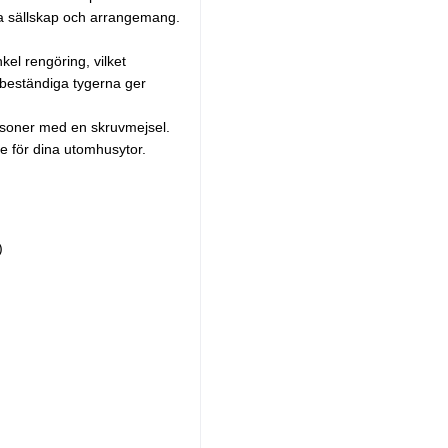
ka sällskap och arrangemang.
el rengöring, vilket
rbeständiga tygerna ger
rsoner med en skruvmejsel.
e för dina utomhusytor.
)