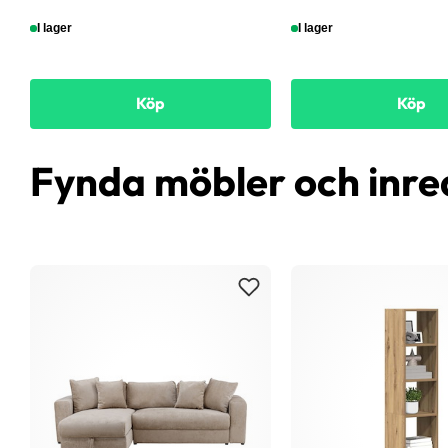
I lager
I lager
Köp
Köp
Fynda möbler och inre