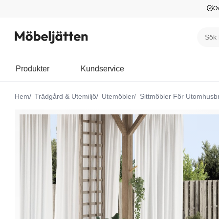
Öv
Produkter
Kundservice
Hem
Trädgård & Utemiljö
Utemöbler
Sittmöbler För Utomhusb