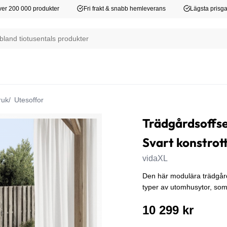
er 200 000 produkter
Fri frakt & snabb hemleverans
Lägsta prisga
ruk
Utesoffor
Trädgårdsoffset
Svart konstrot
vidaXL
Den här modulära trädgård
typer av utomhusytor, som
10 299 kr