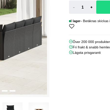
-
+
I lager
Beräknas skickas i
Över 200 000 produkte
Fri frakt & snabb hemle
Lägsta prisgaranti