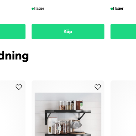
I lager
I lager
Köp
dning