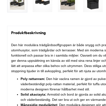
Produktbeskrivning
Den här modulära trädgårdssoffgruppen är både snygg och prakt
utomhusytor, som trädgårdar och terrasser. Med sin moderna st
funktionell och passar bra in i samtida miljöer. Oavsett om du vil
ger denna uppsättning en känsla av stil med sina rena linjer o
lätt att anpassa efter olika behov och utrymmen. Dess stiliga
stoppning bjuder in till avkoppling, perfekt för att njuta av utomh
Poly rattanram:
Den här vackra ramen är gjord av pulver
väderbeständigt poly-rattan material, perfekt för tuffa u
moderna designen förenar hållbarhet med stil.
Solid akaciayta:
Armstöd och bord är gjorda av solid ak
och väderbeständig. Det ser bra ut och ger en värmande t
Mångsidig moduläritet:
Den modulära designen gör att 