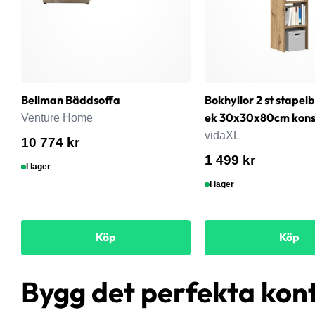
Bellman Bäddsoffa
Bokhyllor 2 st stapel
ek 30x30x80cm konst
Venture Home
vidaXL
10 774 kr
1 499 kr
I lager
I lager
Köp
Köp
Bygg det perfekta kon