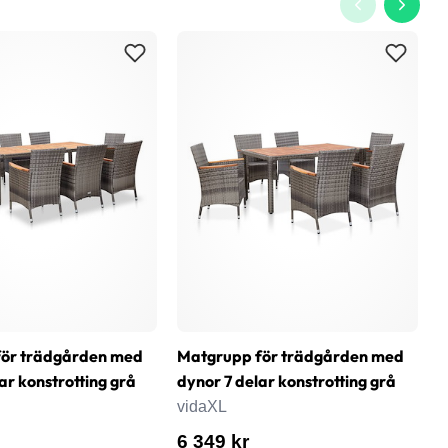
för trädgården med
Matgrupp för trädgården med
T
ar konstrotting grå
dynor 7 delar konstrotting grå
1
vidaXL
v
6 349 kr
1