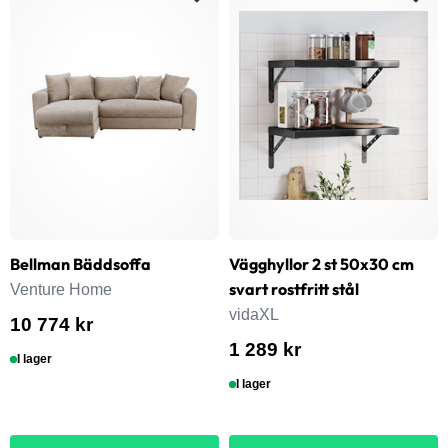
Bellman Bäddsoffa
Vägghyllor 2 st 50x30 cm
svart rostfritt stål
Venture Home
vidaXL
10 774 kr
1 289 kr
I lager
I lager