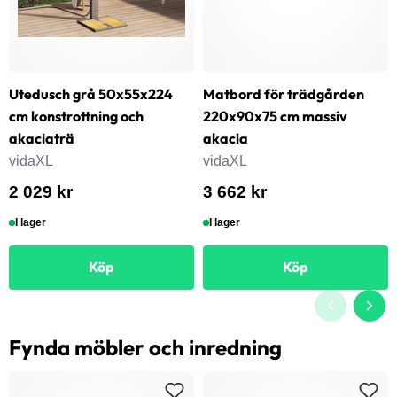
Utedusch grå 50x55x224
Matbord för trädgården
cm konstrottning och
220x90x75 cm massiv
akaciaträ
akacia
vidaXL
vidaXL
2 029 kr
3 662 kr
I lager
I lager
Köp
Köp
Fynda möbler och inredning