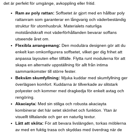
det är perfekt för umgänge, avkoppling eller fritid.
Ram av poly rattan:
Soffsetet är gjort med en hållbar poly
rattanram som garanterar en långvarig och väderbeständig
struktur för utomhusbruk. Materialets naturliga
motståndskraft mot väderförhållanden bevarar soffans
utseende året om.
Flexibla arrangemang:
Den modulära designen gör att du
enkelt kan omkonfigurera soffsetet, vilket ger dig frihet att
anpassa layouten efter tillfälle. Flytta runt modulerna för att
skapa en alternativ uppställning för allt från intima
sammankomster till större fester.
Bekväm skumfyllning:
Mjuka kuddar med skumfyllning ger
överlägsen komfort. Kuddarna är tillverkade av slitstark
polyester och kommer med dragkedja för enkelt avtag och
rengöring.
Akaciayta:
Med sin stiliga och robusta akaciayta
kombinerar det här setet skönhet och funktion. Ytan är
visuellt tilltalande och ger en naturlig textur.
Lätt att sköta:
För att bevara livslängden, torkas möblerna
av med en fuktig trasa och skyddas med överdrag när de