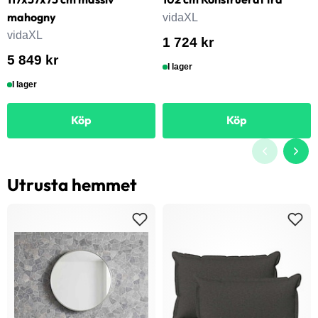
mahogny
vidaXL
vidaXL
1 724 kr
5 849 kr
I lager
I lager
Köp
Köp
Utrusta hemmet