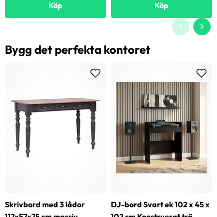
Köp
Köp
Bygg det perfekta kontoret
Skrivbord med 3 lådor
DJ-bord Svart ek 102 x 45 x
117x57x75 cm massiv
102 cm Konstruerat trä