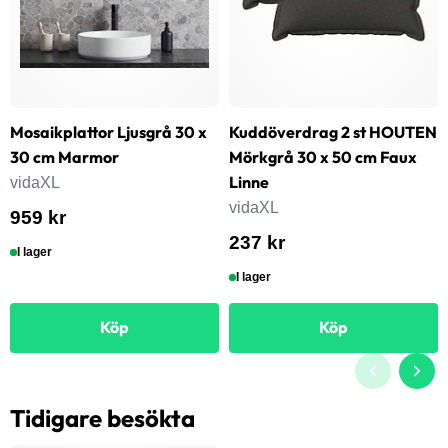
Mosaikplattor Ljusgrå 30 x
Kuddöverdrag 2 st HOUTEN
30 cm Marmor
Mörkgrå 30 x 50 cm Faux
Linne
vidaXL
vidaXL
959 kr
237 kr
I lager
I lager
Köp
Köp
Tidigare besökta