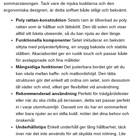
sommarsäsongen. Tack vare de mjuka kuddarna och den
ergonomiska designen, är detta soffset både stiligt och bekvämt.
Poly rattan-konstruktion
Setets ram är tillverkad av poly
rattan som är hållbar och lättskött. Den tål solen och visar
alltid sitt bästa utseende, så du kan njuta av den länge.
Funktionella komponenter
Setet inkluderar en bekväm
sittyta med polyesterfyllning, en snygg baksida och stabila
stålben. Akaciabordet ger en rustik touch och passar både
för avslappnade och fina måltider.
Mångsidiga funktioner
Det justerbara bordet gör att du
kan växla mellan kaffe- och matbordshöjd. Den lätta
strukturen gör det enkelt att ordna om setet, som dessutom
tål väder och vind, vilket ger flexibilitet vid användning.
Rekommenderad användning
Perfekt för trädgårdsfester
eller när du ska chilla på terrassen, detta set passar perfekt
in i varje utomhusmiljö. Oavsett om du har en sommarfest
eller bara njuter av en stilla kväll, möter det dina behov och
önskemål.
Underhållstips
Enkelt underhåll ger lång hållbarhet; täck
över när det inte används för att skydda mot nötning. Lite