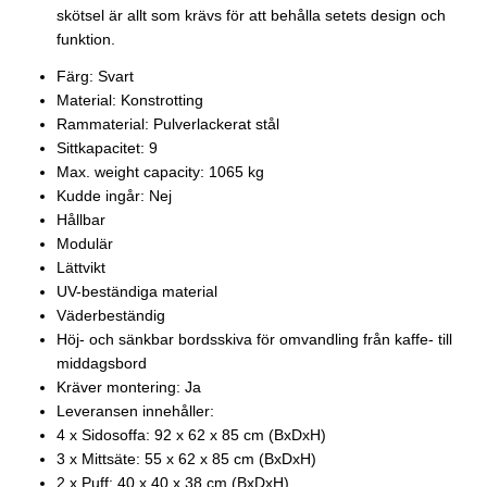
skötsel är allt som krävs för att behålla setets design och
funktion.
Färg: Svart
Material: Konstrotting
Rammaterial: Pulverlackerat stål
Sittkapacitet: 9
Max. weight capacity: 1065 kg
Kudde ingår: Nej
Hållbar
Modulär
Lättvikt
UV-beständiga material
Väderbeständig
Höj- och sänkbar bordsskiva för omvandling från kaffe- till
middagsbord
Kräver montering: Ja
Leveransen innehåller:
4 x Sidosoffa: 92 x 62 x 85 cm (BxDxH)
3 x Mittsäte: 55 x 62 x 85 cm (BxDxH)
2 x Puff: 40 x 40 x 38 cm (BxDxH)