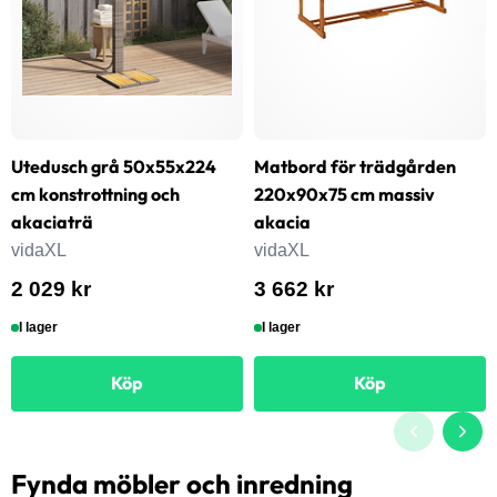
Utedusch grå 50x55x224
Matbord för trädgården
cm konstrottning och
220x90x75 cm massiv
akaciaträ
akacia
vidaXL
vidaXL
2 029 kr
3 662 kr
I lager
I lager
Köp
Köp
Fynda möbler och inredning