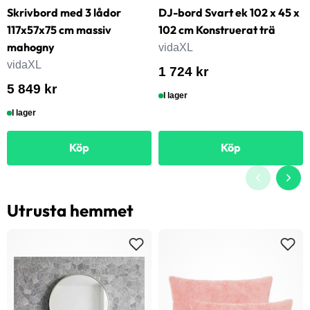
Skrivbord med 3 lådor
DJ-bord Svart ek 102 x 45 x
117x57x75 cm massiv
102 cm Konstruerat trä
mahogny
vidaXL
vidaXL
1 724 kr
5 849 kr
I lager
I lager
Köp
Köp
Utrusta hemmet