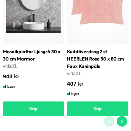
Mosaikplattor Ljusgrå 30 x
Kuddöverdrag 2 st
30 cm Marmor
HEERLEN Rosa 50 x 80 cm
Faux Kaninpäls
vidaXL
vidaXL
943 kr
407 kr
I lager
I lager
Köp
Köp