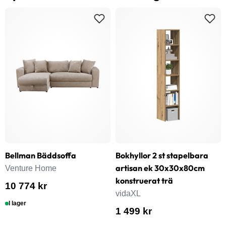
Bellman Bäddsoffa
Bokhyllor 2 st stapelbara
artisan ek 30x30x80cm
Venture Home
konstruerat trä
10 774 kr
vidaXL
I lager
1 499 kr