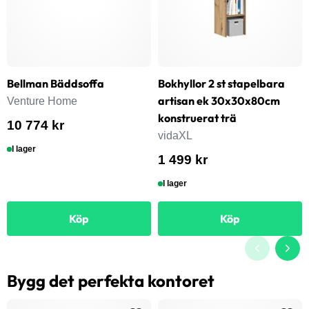
Bellman Bäddsoffa
Bokhyllor 2 st stapelbara
artisan ek 30x30x80cm
Venture Home
konstruerat trä
10 774 kr
vidaXL
I lager
1 499 kr
I lager
Köp
Köp
Bygg det perfekta kontoret