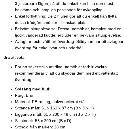
3 justerbara lägen, så att du enkelt kan hitta den mest
bekväma och lämpliga positionen för avkoppling.
Enkel förflyttning: De 2 hjulen gör att du enkelt kan flytta
dessa trädgårdsmöbler till önskad plats.
Bekväm sittupplevelse: Dessa utemöbler, komplett med en
tjockt vadderad kudde, erbjuder en bekväm sittupplevelse.
Avtagbart och tvättbart överdrag: Sittdynan har ett avtagbart
överdrag för enkel tvätt och underhåll.
Bra att veta:
För att säkerställa att dina utemöbler förblir vackra
rekommenderar vi att du skyddar dem med ett vattentätt
överdrag.
Solsäng med hjul:
Färg: Brun
Material: PE-rotting, pulverlackerat stål
Sittande mått: 61 x 161 x 87 cm (B x D x H)
Liggande mått: 61 x 200 x 48 cm (B x D x H)
Sittstorlek: 55 x 200 cm (B x D)
Sitthöjd från marken: 28 cm