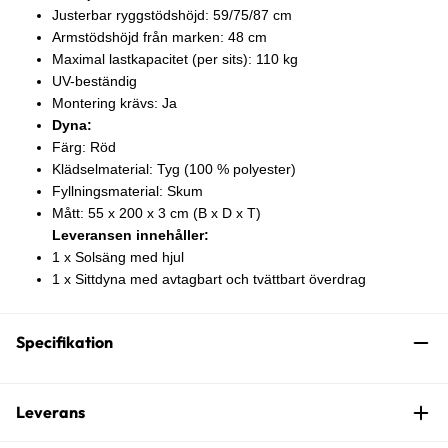
Justerbar ryggstödshöjd: 59/75/87 cm
Armstödshöjd från marken: 48 cm
Maximal lastkapacitet (per sits): 110 kg
UV-beständig
Montering krävs: Ja
Dyna:
Färg: Röd
Klädselmaterial: Tyg (100 % polyester)
Fyllningsmaterial: Skum
Mått: 55 x 200 x 3 cm (B x D x T)
Leveransen innehåller:
1 x Solsäng med hjul
1 x Sittdyna med avtagbart och tvättbart överdrag
Specifikation
Leverans