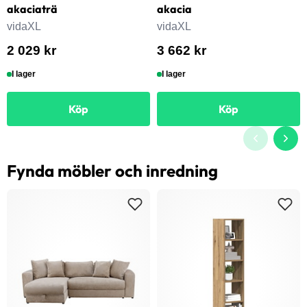
akaciaträ
akacia
vidaXL
vidaXL
2 029 kr
3 662 kr
I lager
I lager
Köp
Köp
Fynda möbler och inredning