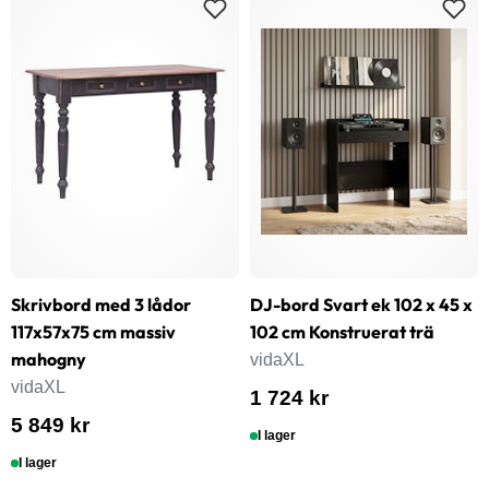
Skrivbord med 3 lådor
DJ-bord Svart ek 102 x 45 x
117x57x75 cm massiv
102 cm Konstruerat trä
mahogny
vidaXL
vidaXL
1 724 kr
5 849 kr
I lager
I lager