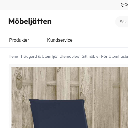
Öv
Produkter
Kundservice
Hem
Trädgård & Utemiljö
Utemöbler
Sittmöbler För Utomhusb