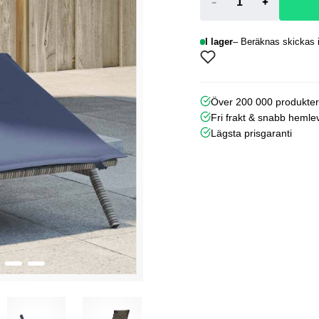
-
+
I lager
Beräknas skickas i
Över 200 000 produkte
Fri frakt & snabb hemle
Lägsta prisgaranti