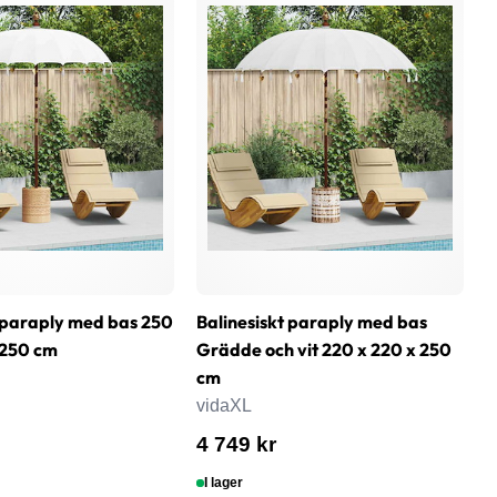
t paraply med bas 250
Balinesiskt paraply med bas
T
 250 cm
Grädde och vit 220 x 220 x 250
3
cm
v
vidaXL
3
4 749 kr
I lager