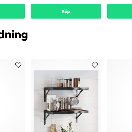
Köp
dning