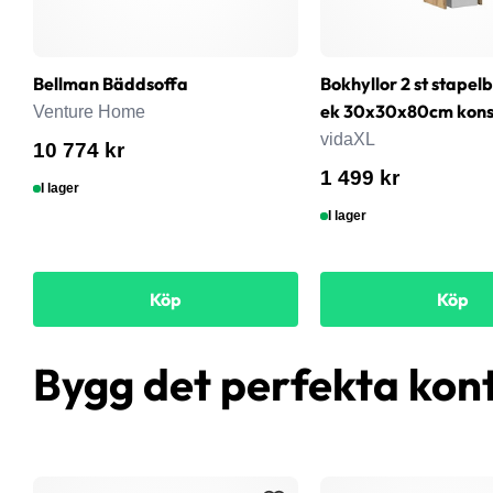
Bellman Bäddsoffa
Bokhyllor 2 st stapel
ek 30x30x80cm konst
Venture Home
vidaXL
10 774 kr
1 499 kr
I lager
I lager
Köp
Köp
Bygg det perfekta kon