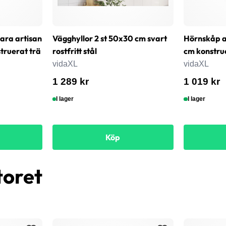
bara artisan
Vägghyllor 2 st 50x30 cm svart
Hörnskåp a
ruerat trä
rostfritt stål
cm konstru
vidaXL
vidaXL
1 289 kr
1 019 kr
I lager
I lager
Köp
toret