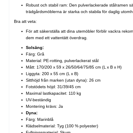
Robust och stabil ram: Den pulverlackerade stålramen säk
trädgårdsmöblerna är starka och stabila för daglig utom
Bra att veta:
För att säkerställa att dina utemöbler förblir vackra rek
dem med ett vattentätt överdrag.
Solsäng:
Färg: Grå
Material: PE-rotting, pulverlackerat stål
Mått: 170/200 x 59 x 26/50/64/75/85 cm (L x B x H)
Liggyta: 200 x 55 cm (L x B)
Sitthöjd från marken (utan dyna): 26 cm
Fotstödets höjd: 31/39/45 cm
Maximal lastkapacitet: 110 kg
UV-beständig
Montering krävs: Ja
Dyna:
Färg: Marinblå
Klädselmaterial: Tyg (100 % polyester)
Fyllningsmaterial: Skum