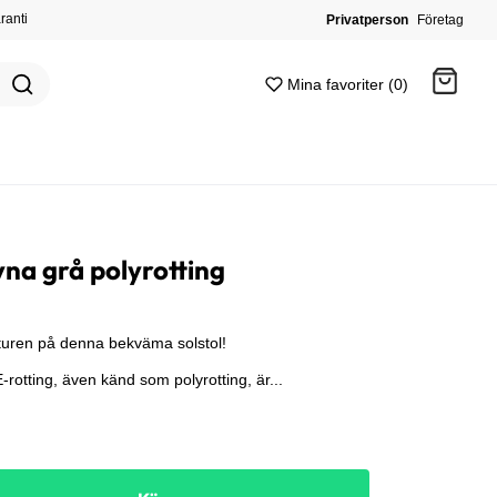
ranti
Privatperson
Företag
Mina favoriter (0)
Gå till kassan
na grå polyrotting
turen på denna bekväma solstol!
E-rotting, även känd som polyrotting, är...