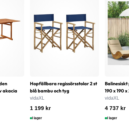
den
Hopfällbara regissörsstolar 2 st
Balinesisk
v akacia
blå bambu och tyg
190 x 190 x
vidaXL
vidaXL
1 199 kr
4 737 kr
I lager
I lager