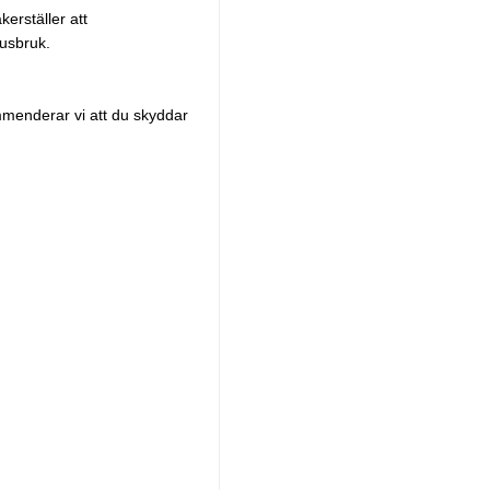
erställer att
husbruk.
ommenderar vi att du skyddar