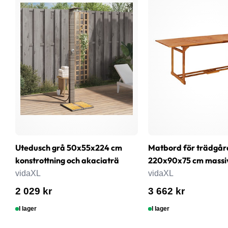
Utedusch grå 50x55x224 cm
Matbord för trädgår
konstrottning och akaciaträ
220x90x75 cm massi
vidaXL
vidaXL
2 029 kr
3 662 kr
I lager
I lager