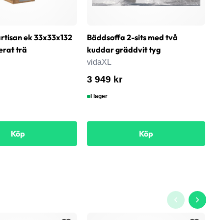
rtisan ek 33x33x132
Bäddsoffa 2-sits med två
T
erat trä
kuddar gräddvit tyg
6
s
vidaXL
v
3 949 kr
8
I lager
Köp
Köp