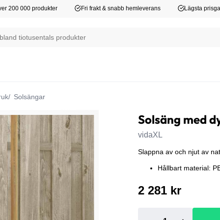
er 200 000 produkter
Fri frakt & snabb hemleverans
Lägsta prisga
ruk
Solsängar
Solsäng med dy
vidaXL
Slappna av och njut av na
Hållbart material: P
2 281 kr