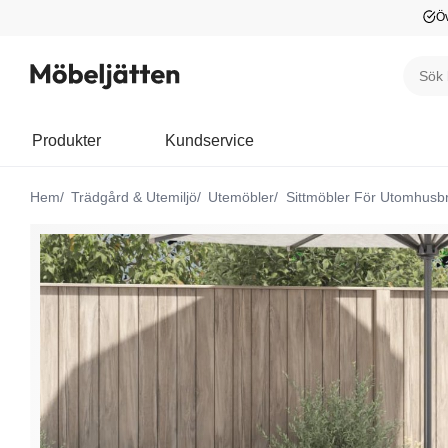
Öv
Produkter
Kundservice
Hem
Trädgård & Utemiljö
Utemöbler
Sittmöbler För Utomhusb