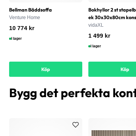
Bellman Bäddsoffa
Bokhyllor 2 st stapel
ek 30x30x80cm konst
Venture Home
vidaXL
10 774 kr
1 499 kr
I lager
I lager
Köp
Köp
Bygg det perfekta kon