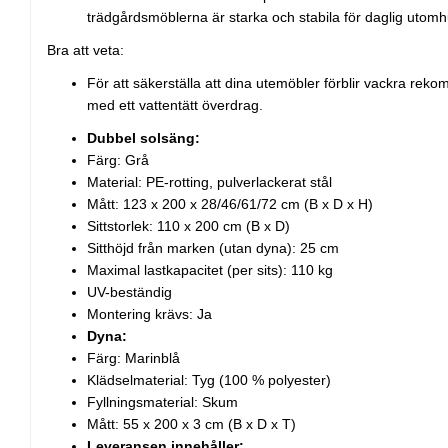
trädgårdsmöblerna är starka och stabila för daglig utom
Bra att veta:
För att säkerställa att dina utemöbler förblir vackra re
med ett vattentätt överdrag.
Dubbel solsäng:
Färg: Grå
Material: PE-rotting, pulverlackerat stål
Mått: 123 x 200 x 28/46/61/72 cm (B x D x H)
Sittstorlek: 110 x 200 cm (B x D)
Sitthöjd från marken (utan dyna): 25 cm
Maximal lastkapacitet (per sits): 110 kg
UV-beständig
Montering krävs: Ja
Dyna:
Färg: Marinblå
Klädselmaterial: Tyg (100 % polyester)
Fyllningsmaterial: Skum
Mått: 55 x 200 x 3 cm (B x D x T)
Leveransen innehåller: