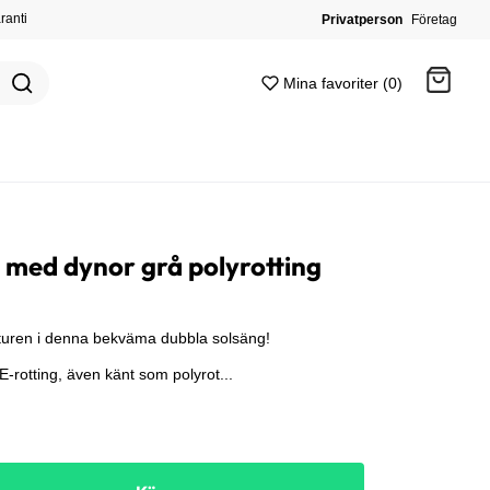
ranti
Privatperson
Företag
Mina favoriter (0)
Gå till kassan
 med dynor grå polyrotting
turen i denna bekväma dubbla solsäng!
PE-rotting, även känt som polyrot...