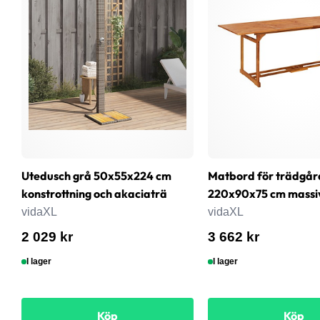
Utedusch grå 50x55x224 cm
Matbord för trädgår
konstrottning och akaciaträ
220x90x75 cm massi
vidaXL
vidaXL
2 029 kr
3 662 kr
I lager
I lager
Köp
Köp