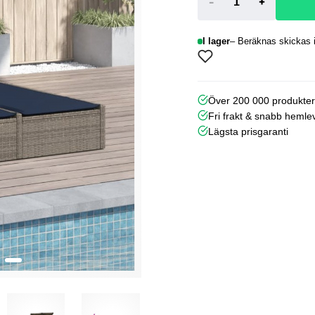
-
+
I lager
Beräknas skickas i
Över 200 000 produkte
Fri frakt & snabb hemle
Lägsta prisgaranti