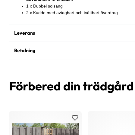
1 x Dubbel solsäng
2 x Kudde med avtagbart och tvättbart överdrag
Leverans
Betalning
Förbered din trädgår