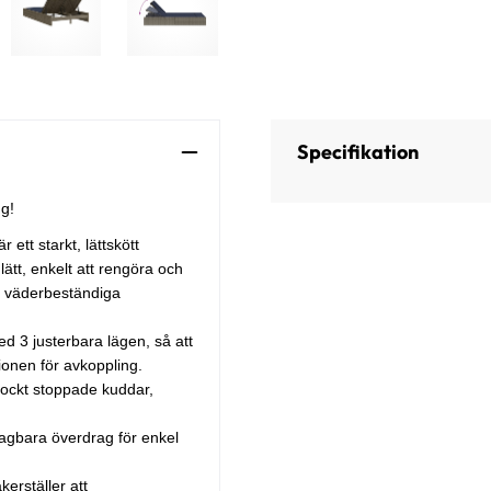
Specifikation
g!
 ett starkt, lättskött
lätt, enkelt att rengöra och
h väderbeständiga
d 3 justerbara lägen, så att
ionen för avkoppling.
jockt stoppade kuddar,
tagbara överdrag för enkel
erställer att