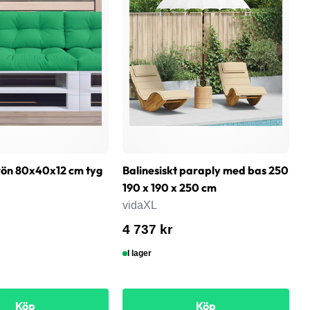
rön 80x40x12 cm tyg
Balinesiskt paraply med bas 250
B
190 x 190 x 250 cm
G
vidaXL
v
4 737 kr
4
I lager
Köp
Köp