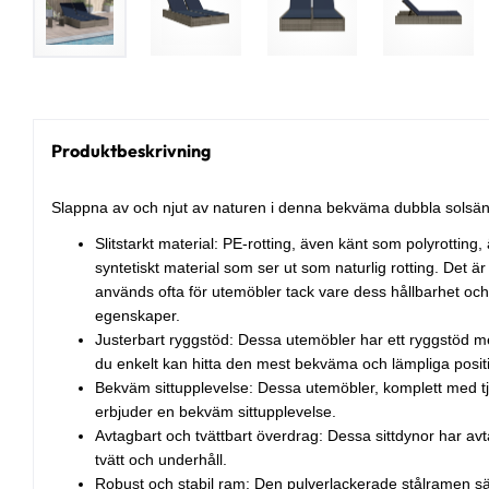
Produktbeskrivning
Slappna av och njut av naturen i denna bekväma dubbla solsän
Slitstarkt material: PE-rotting, även känt som polyrotting, är
syntetiskt material som ser ut som naturlig rotting. Det är 
används ofta för utemöbler tack vare dess hållbarhet oc
egenskaper.
Justerbart ryggstöd: Dessa utemöbler har ett ryggstöd me
du enkelt kan hitta den mest bekväma och lämpliga posit
Bekväm sittupplevelse: Dessa utemöbler, komplett med t
erbjuder en bekväm sittupplevelse.
Avtagbart och tvättbart överdrag: Dessa sittdynor har av
tvätt och underhåll.
Robust och stabil ram: Den pulverlackerade stålramen säk