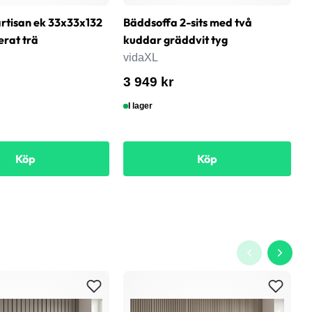
rtisan ek 33x33x132
Bäddsoffa 2-sits med två
T
erat trä
kuddar gräddvit tyg
6
s
vidaXL
v
3 949 kr
8
I lager
Köp
Köp