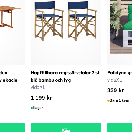
den
Hopfällbara regissörsstolar 2 st
Palldyna g
v akacia
blå bambu och tyg
vidaXL
vidaXL
339 kr
1 199 kr
Bara 1 kvar
I lager
Köp