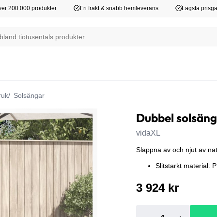
er 200 000 produkter
Fri frakt & snabb hemleverans
Lägsta prisga
ruk
Solsängar
Dubbel solsäng
vidaXL
Slappna av och njut av na
Slitstarkt material: 
3 924 kr