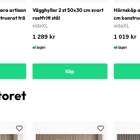
bara artisan
Vägghyllor 2 st 50x30 cm svart
Hörnskåp a
ruerat trä
rostfritt stål
cm konstru
vidaXL
vidaXL
1 289 kr
1 019 kr
I lager
I lager
Köp
toret