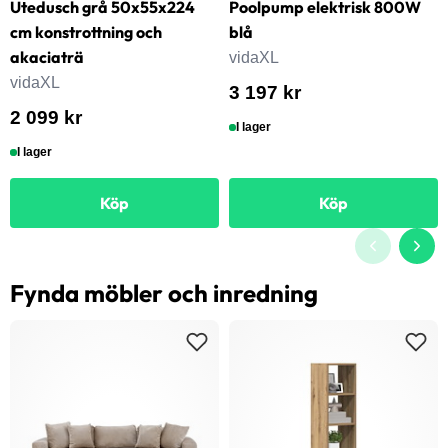
Utedusch grå 50x55x224
Poolpump elektrisk 800W
cm konstrottning och
blå
akaciaträ
vidaXL
vidaXL
3 197 kr
2 099 kr
I lager
I lager
Köp
Köp
Fynda möbler och inredning