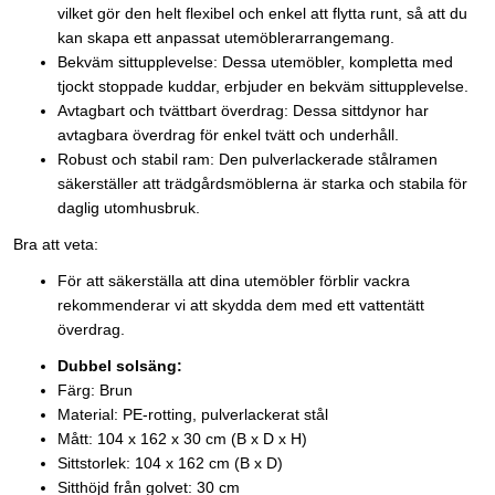
vilket gör den helt flexibel och enkel att flytta runt, så att du
kan skapa ett anpassat utemöblerarrangemang.
Bekväm sittupplevelse: Dessa utemöbler, kompletta med
tjockt stoppade kuddar, erbjuder en bekväm sittupplevelse.
Avtagbart och tvättbart överdrag: Dessa sittdynor har
avtagbara överdrag för enkel tvätt och underhåll.
Robust och stabil ram: Den pulverlackerade stålramen
säkerställer att trädgårdsmöblerna är starka och stabila för
daglig utomhusbruk.
Bra att veta:
För att säkerställa att dina utemöbler förblir vackra
rekommenderar vi att skydda dem med ett vattentätt
överdrag.
Dubbel solsäng:
Färg: Brun
Material: PE-rotting, pulverlackerat stål
Mått: 104 x 162 x 30 cm (B x D x H)
Sittstorlek: 104 x 162 cm (B x D)
Sitthöjd från golvet: 30 cm