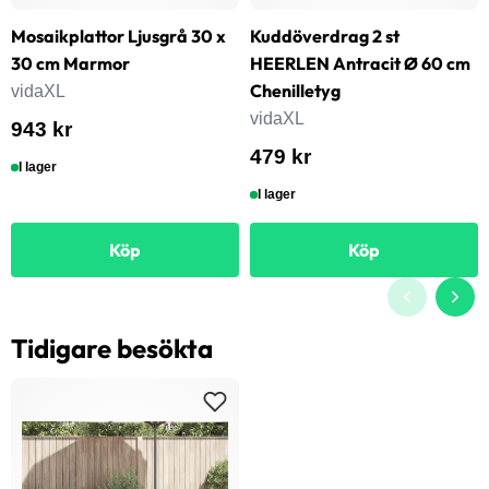
Mosaikplattor Ljusgrå 30 x
Kuddöverdrag 2 st
30 cm Marmor
HEERLEN Antracit Ø 60 cm
Chenilletyg
vidaXL
vidaXL
943 kr
479 kr
I lager
I lager
Köp
Köp
Tidigare besökta