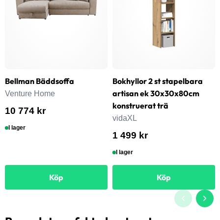
Bellman Bäddsoffa
Bokhyllor 2 st stapelbara
artisan ek 30x30x80cm
Venture Home
konstruerat trä
10 774 kr
vidaXL
I lager
1 499 kr
I lager
Köp
Köp