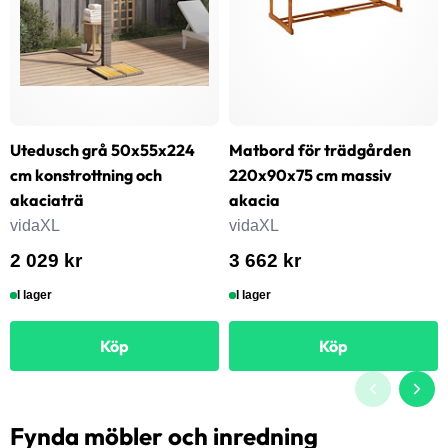
Utedusch grå 50x55x224
Matbord för trädgården
cm konstrottning och
220x90x75 cm massiv
akaciaträ
akacia
vidaXL
vidaXL
2 029 kr
3 662 kr
I lager
I lager
Köp
Köp
Fynda möbler och inredning