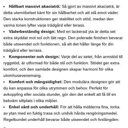
Hållbart massivt akaciaträ:
Så gjort av massivt akaciaträ, är
detta utemöbelset känt för sin hållbarhet och att stå emot väder.
Den starka konstruktionen ger stabilitet och stöd, medan den
varma tonen lyfter varje trädgård eller terass.
Väderbeständig design:
Med en lackerad yta är detta set
extra skyddat mot sol och lätt regn. Den polerade finishen bevarar
både utseendet och funktionen, så att det håller länge för din
trädgård eller terrass.
Komponenter och design:
Varje del av setet, från armstöd till
ryggstöd, är utformad för både stil och funktion. Stödet ger extra
komfort, och den samlade designen skapar harmoni för olika
utomhusevenemang.
Komfort och mångsidighet:
Den modulära designen gör att
du kan anpassa för olika utrymmen och behov. Perfekt för
avkoppling eller sociala stunder, gör den det enkelt att få till en
bekväm sittplats i olika miljöer.
Enkel vård och underhåll:
För att hålla möblerna fina, torka
av ytan med en fuktig trasa och undvik hårda rengöringsmedel.
Regelbundet underhåll bevarar både utseendet och livslängden.