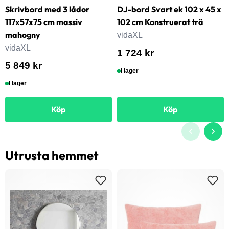
Skrivbord med 3 lådor
DJ-bord Svart ek 102 x 45 x
117x57x75 cm massiv
102 cm Konstruerat trä
mahogny
vidaXL
vidaXL
1 724 kr
5 849 kr
I lager
I lager
Köp
Köp
Utrusta hemmet