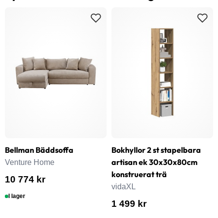
Bellman Bäddsoffa
Bokhyllor 2 st stapelbara
artisan ek 30x30x80cm
Venture Home
konstruerat trä
10 774 kr
vidaXL
I lager
1 499 kr