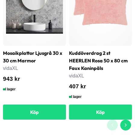
Mosaikplattor Ljusgrå 30 x
Kuddöverdrag 2 st
30 cm Marmor
HEERLEN Rosa 50 x 80 cm
Faux Kaninpäls
vidaXL
vidaXL
943 kr
407 kr
I lager
I lager
Köp
Köp