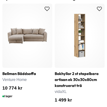
Bellman Bäddsoffa
Bokhyllor 2 st stapelbara
artisan ek 30x30x80cm
Venture Home
konstruerat trä
10 774 kr
vidaXL
I lager
1 499 kr