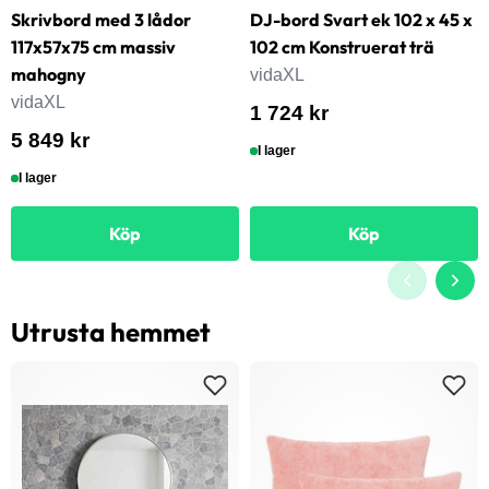
Skrivbord med 3 lådor
DJ-bord Svart ek 102 x 45 x
117x57x75 cm massiv
102 cm Konstruerat trä
mahogny
vidaXL
vidaXL
1 724 kr
5 849 kr
I lager
I lager
Köp
Köp
Utrusta hemmet