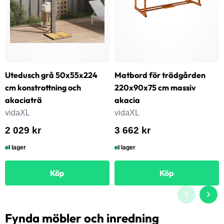
Utedusch grå 50x55x224
Matbord för trädgården
cm konstrottning och
220x90x75 cm massiv
akaciaträ
akacia
vidaXL
vidaXL
2 029 kr
3 662 kr
I lager
I lager
Köp
Köp
Fynda möbler och inredning