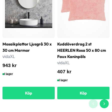
Mosaikplattor Ljusgrå 30 x
Kuddöverdrag 2 st
30 cm Marmor
HEERLEN Rosa 50 x 80 cm
Faux Kaninpäls
vidaXL
vidaXL
943 kr
407 kr
I lager
I lager
Köp
Köp