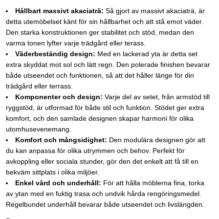
Hållbart massivt akaciaträ:
Så gjort av massivt akaciaträ, är
detta utemöbelset känt för sin hållbarhet och att stå emot väder.
Den starka konstruktionen ger stabilitet och stöd, medan den
varma tonen lyfter varje trädgård eller terass.
Väderbeständig design:
Med en lackerad yta är detta set
extra skyddat mot sol och lätt regn. Den polerade finishen bevarar
både utseendet och funktionen, så att det håller länge för din
trädgård eller terrass.
Komponenter och design:
Varje del av setet, från armstöd till
ryggstöd, är utformad för både stil och funktion. Stödet ger extra
komfort, och den samlade designen skapar harmoni för olika
utomhusevenemang.
Komfort och mångsidighet:
Den modulära designen gör att
du kan anpassa för olika utrymmen och behov. Perfekt för
avkoppling eller sociala stunder, gör den det enkelt att få till en
bekväm sittplats i olika miljöer.
Enkel vård och underhåll:
För att hålla möblerna fina, torka
av ytan med en fuktig trasa och undvik hårda rengöringsmedel.
Regelbundet underhåll bevarar både utseendet och livslängden.