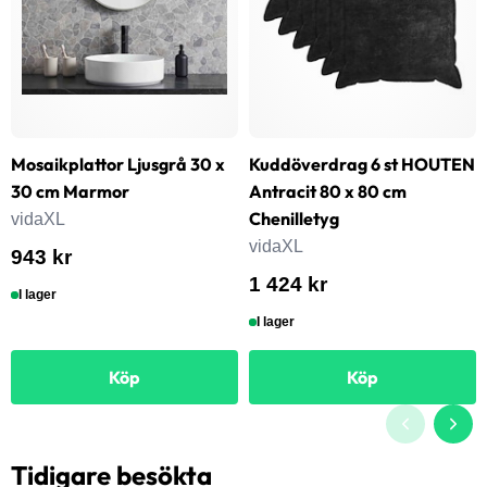
Mosaikplattor Ljusgrå 30 x
Kuddöverdrag 6 st HOUTEN
30 cm Marmor
Antracit 80 x 80 cm
Chenilletyg
vidaXL
vidaXL
943 kr
1 424 kr
I lager
I lager
Köp
Köp
Tidigare besökta