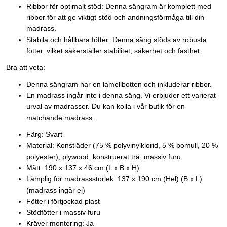
Ribbor för optimalt stöd: Denna sängram är komplett med
ribbor för att ge viktigt stöd och andningsförmåga till din
madrass.
Stabila och hållbara fötter: Denna säng stöds av robusta
fötter, vilket säkerställer stabilitet, säkerhet och fasthet.
Bra att veta:
Denna sängram har en lamellbotten och inkluderar ribbor.
En madrass ingår inte i denna säng. Vi erbjuder ett varierat
urval av madrasser. Du kan kolla i vår butik för en
matchande madrass.
Färg: Svart
Material: Konstläder (75 % polyvinylklorid, 5 % bomull, 20 %
polyester), plywood, konstruerat trä, massiv furu
Mått: 190 x 137 x 46 cm (L x B x H)
Lämplig för madrassstorlek: 137 x 190 cm (Hel) (B x L)
(madrass ingår ej)
Fötter i förtjockad plast
Stödfötter i massiv furu
Kräver montering: Ja