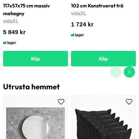
117x57x75 cm massiv
102 cm Konstruerat trä
mahogny
vidaXL
vidaXL
1 724 kr
5 849 kr
I lager
I lager
Köp
Köp
Utrusta hemmet