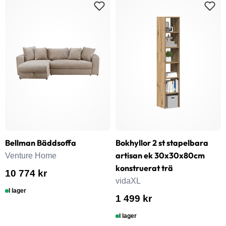
Bellman Bäddsoffa
Bokhyllor 2 st stapelbara
artisan ek 30x30x80cm
Venture Home
konstruerat trä
10 774 kr
vidaXL
I lager
1 499 kr
I lager