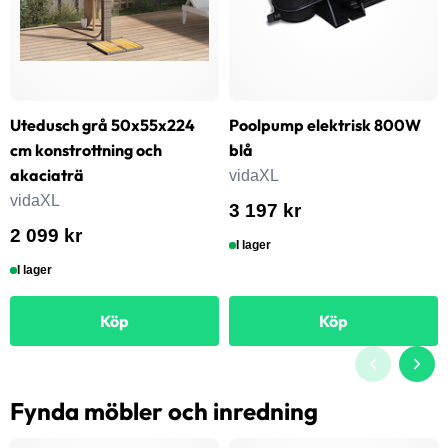
Utedusch grå 50x55x224
Poolpump elektrisk 800W
cm konstrottning och
blå
akaciaträ
vidaXL
vidaXL
3 197 kr
2 099 kr
I lager
I lager
Köp
Köp
Fynda möbler och inredning