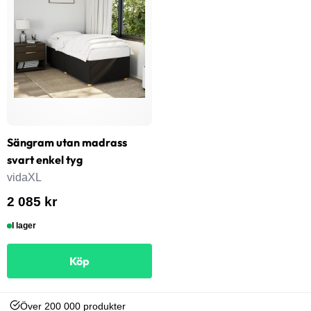
Sängram utan madrass
svart enkel tyg
vidaXL
2 085 kr
I lager
Köp
Över 200 000 produkter