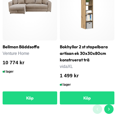
Bellman Bäddsoffa
Bokhyllor 2 st stapelbara
artisan ek 30x30x80cm
Venture Home
konstruerat trä
10 774 kr
vidaXL
I lager
1 499 kr
I lager
Köp
Köp