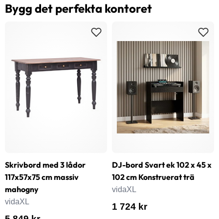
Bygg det perfekta kontoret
Skrivbord med 3 lådor
DJ-bord Svart ek 102 x 45 x
117x57x75 cm massiv
102 cm Konstruerat trä
mahogny
vidaXL
vidaXL
1 724 kr
5 849 kr