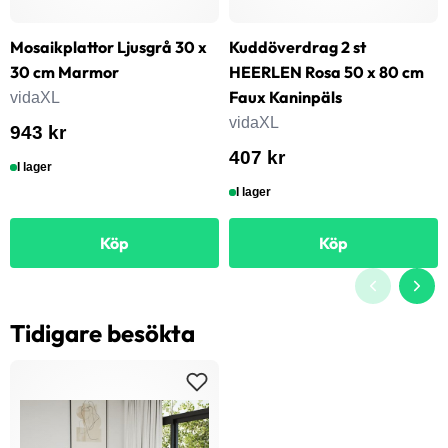
Mosaikplattor Ljusgrå 30 x
Kuddöverdrag 2 st
30 cm Marmor
HEERLEN Rosa 50 x 80 cm
Faux Kaninpäls
vidaXL
vidaXL
943 kr
407 kr
I lager
I lager
Köp
Köp
Tidigare besökta