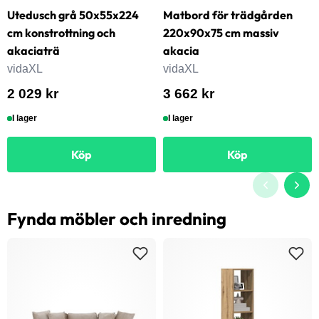
Utedusch grå 50x55x224
Matbord för trädgården
cm konstrottning och
220x90x75 cm massiv
akaciaträ
akacia
vidaXL
vidaXL
2 029 kr
3 662 kr
I lager
I lager
Köp
Köp
Fynda möbler och inredning