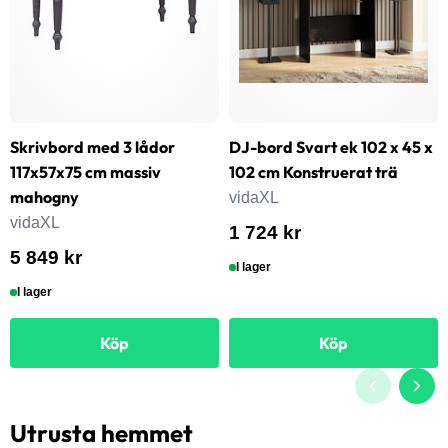
Skrivbord med 3 lådor
DJ-bord Svart ek 102 x 45 x
117x57x75 cm massiv
102 cm Konstruerat trä
mahogny
vidaXL
vidaXL
1 724 kr
5 849 kr
I lager
I lager
Köp
Köp
Utrusta hemmet