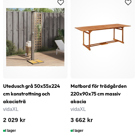
Utedusch grå 50x55x224
Matbord för trädgården
cm konstrottning och
220x90x75 cm massiv
akaciaträ
akacia
vidaXL
vidaXL
2 029 kr
3 662 kr
I lager
I lager