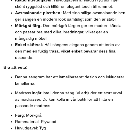
Klädd huvudgavel:
Huvudgaveln är klädd i tyg som ger
skönt ryggstöd och tillför en elegant touch till rummet.
Avsmalnande plastben:
Med sina stiliga avsmalnande ben
ger sängen en modern look samtidigt som den är stabil.
Mörkgrå färg:
Den mörkgrå färgen ger en modern känsla
och passar bra med olika inredningar, vilket ger en
mångsidig möbel.
Enkel skötsel:
Håll sängens elegans genom att torka av
den med en fuktig trasa, vilket enkelt bevarar dess fina
utseende.
Bra att veta:
Denna sängram har ett lamellbaserat design och inkluderar
lamellerna.
Madrass ingår inte i denna säng. Vi erbjuder ett stort urval
av madrasser. Du kan kolla in vår butik för att hitta en
passande madrass.
Färg: Mörkgrå
Rammaterial: Plywood
Huvudgavel: Tyg