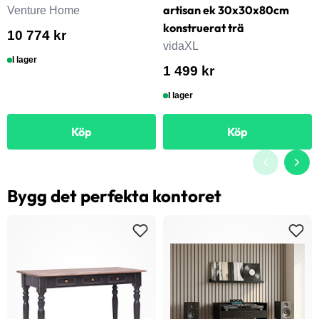
artisan ek 30x30x80cm
Venture Home
konstruerat trä
10 774 kr
vidaXL
I lager
1 499 kr
I lager
Köp
Köp
Bygg det perfekta kontoret