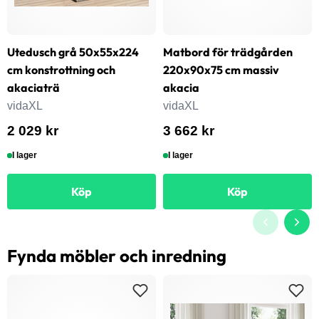
Utedusch grå 50x55x224
Matbord för trädgården
cm konstrottning och
220x90x75 cm massiv
akaciaträ
akacia
vidaXL
vidaXL
2 029 kr
3 662 kr
I lager
I lager
Köp
Köp
Fynda möbler och inredning