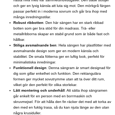
nästa nivå med vår sammetshuvudgavel. Den både stödjer
och ger en lyxig känsla att luta sig mot. Den mörkgrå färgen
passar perfekt in i moderna sovrum och går bra ihop med
många inredningsstilar.
Robust ribbotten
: Den här sängen har en stark ribbad
botten som ger bra stöd för din madrass. Trä- eller
metallribborna skapar en stabil grund som är både fast och
hållbar.
Stiliga avsmalnande ben
: Hela sängen har plastfötter med
avsmalnande design som ger en modern känsla och
stabilitet. De smala fötterna ger en luftig look, perfekt för
minimalistiska inredningar.
Funktionell design
: Denna sängram är smart designad för
dig som gillar enkelhet och funktion. Den rektangulära
formen ger mycket sovutrymme utan att ta över ditt rum,
vilket gör den perfekt för olika storlekar.
Lätt montering och underhåll
: Att sätta ihop sängramen
går enkelt för en person med en borrmaskin och
skruvmejsel. För att hålla den fin räcker det med att torka av
den med en fuktig trasa, så du kan njuta länge av den utan
några krusiduller.