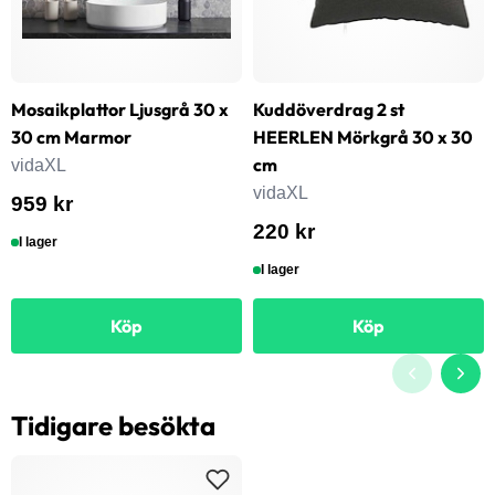
Mosaikplattor Ljusgrå 30 x
Kuddöverdrag 2 st
30 cm Marmor
HEERLEN Mörkgrå 30 x 30
cm
vidaXL
vidaXL
959 kr
220 kr
I lager
I lager
Köp
Köp
Tidigare besökta