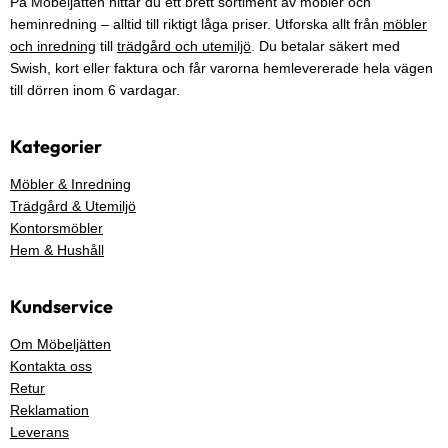
På Möbeljätten hittar du ett brett sortiment av möbler och
heminredning – alltid till riktigt låga priser. Utforska allt från
möbler
och inredning
till
trädgård och utemiljö
. Du betalar säkert med
Swish, kort eller faktura och får varorna hemlevererade hela vägen
till dörren inom 6 vardagar.
Kategorier
Möbler & Inredning
Trädgård & Utemiljö
Kontorsmöbler
Hem & Hushåll
Kundservice
Om Möbeljätten
Kontakta oss
Retur
Reklamation
Leverans