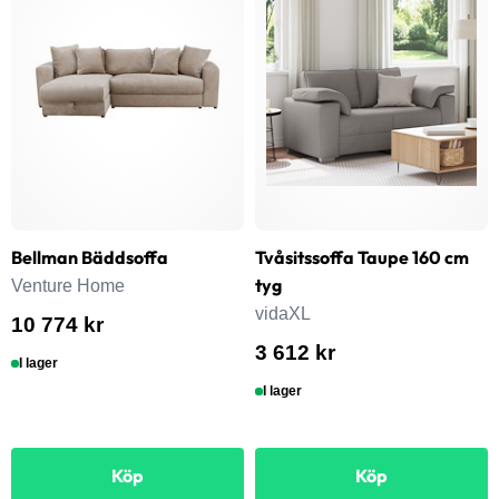
Bellman Bäddsoffa
Tvåsitssoffa Taupe 160 cm
tyg
Venture Home
vidaXL
10 774 kr
3 612 kr
I lager
I lager
Köp
Köp