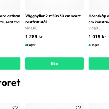
bara artisan
Vägghyllor 2 st 50x30 cm svart
Hörnskåp a
ruerat trä
rostfritt stål
cm konstru
vidaXL
vidaXL
1 289 kr
1 019 kr
I lager
I lager
Köp
toret