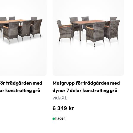
för trädgården med
Matgrupp för trädgården med
T
ar konstrotting grå
dynor 7 delar konstrotting grå
1
vidaXL
v
6 349 kr
1
I lager