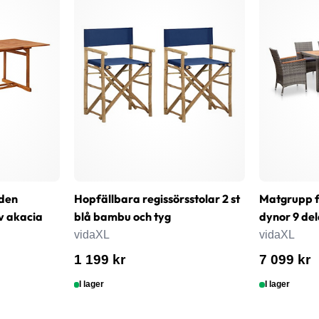
den
Hopfällbara regissörsstolar 2 st
Matgrupp 
v akacia
blå bambu och tyg
dynor 9 del
vidaXL
vidaXL
1 199 kr
7 099 kr
I lager
I lager