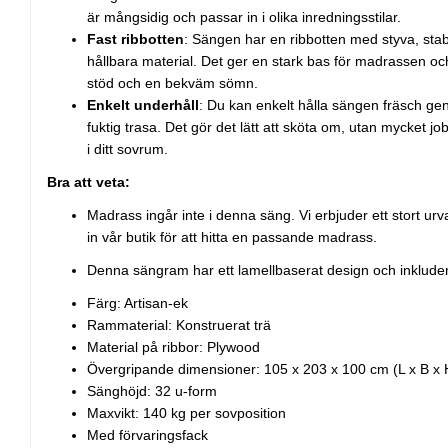
är mångsidig och passar in i olika inredningsstilar.
Fast ribbotten
: Sängen har en ribbotten med styva, stabi
hållbara material. Det ger en stark bas för madrassen och b
stöd och en bekväm sömn.
Enkelt underhåll
: Du kan enkelt hålla sängen fräsch g
fuktig trasa. Det gör det lätt att sköta om, utan mycket job
i ditt sovrum.
Bra att veta:
Madrass ingår inte i denna säng. Vi erbjuder ett stort ur
in vår butik för att hitta en passande madrass.
Denna sängram har ett lamellbaserat design och inkluder
Färg: Artisan-ek
Rammaterial: Konstruerat trä
Material på ribbor: Plywood
Övergripande dimensioner: 105 x 203 x 100 cm (L x B x 
Sänghöjd: 32 u-form
Maxvikt: 140 kg per sovposition
Med förvaringsfack