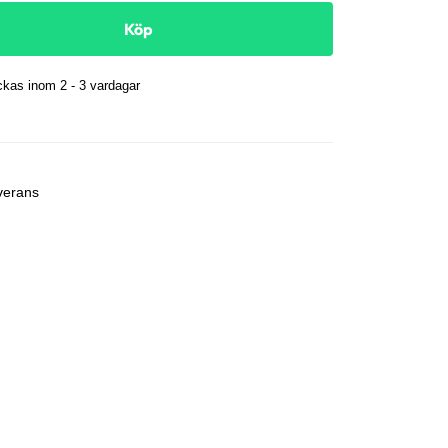
Köp
kas inom 2 - 3 vardagar
r
verans