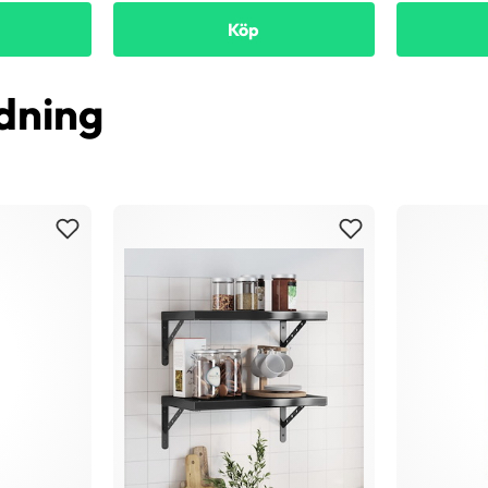
Köp
dning