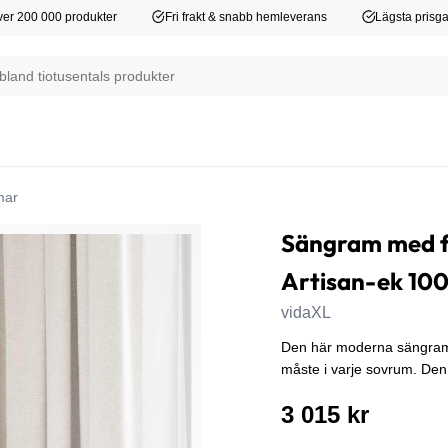
er 200 000 produkter
Fri frakt & snabb hemleverans
Lägsta prisga
mar
Sängram med f
Artisan-ek 10
vidaXL
Den här moderna sängramen 
måste i varje sovrum. Den 
3 015 kr