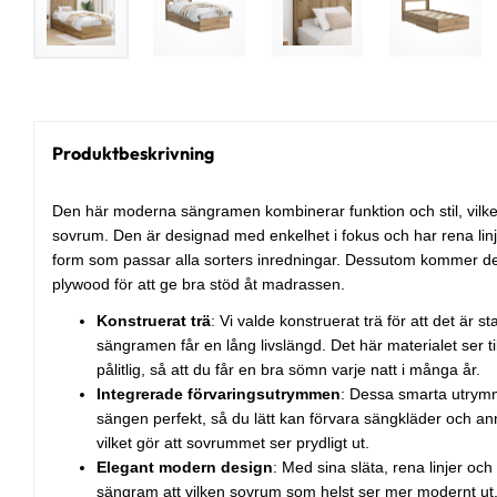
Produktbeskrivning
Den här moderna sängramen kombinerar funktion och stil, vilket g
sovrum. Den är designad med enkelhet i fokus och har rena linj
form som passar alla sorters inredningar. Dessutom kommer d
plywood för att ge bra stöd åt madrassen.
Konstruerat trä
: Vi valde konstruerat trä för att det är sta
sängramen får en lång livslängd. Det här materialet ser til
pålitlig, så att du får en bra sömn varje natt i många år.
Integrerade förvaringsutrymmen
: Dessa smarta utrym
sängen perfekt, så du lätt kan förvara sängkläder och a
vilket gör att sovrummet ser prydligt ut.
Elegant modern design
: Med sina släta, rena linjer oc
sängram att vilken sovrum som helst ser mer modernt ut.