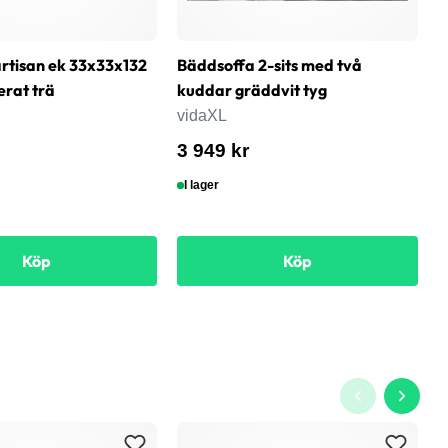
rtisan ek 33x33x132
Bäddsoffa 2-sits med två
T
erat trä
kuddar gräddvit tyg
6
s
vidaXL
v
3 949 kr
8
I lager
Köp
Köp