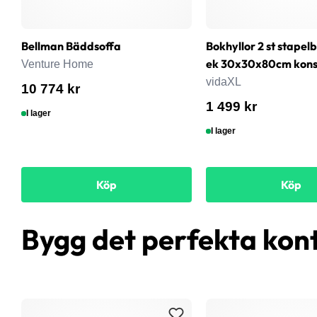
Bellman Bäddsoffa
Bokhyllor 2 st stapel
ek 30x30x80cm konst
Venture Home
vidaXL
10 774 kr
1 499 kr
I lager
I lager
Köp
Köp
Bygg det perfekta kon