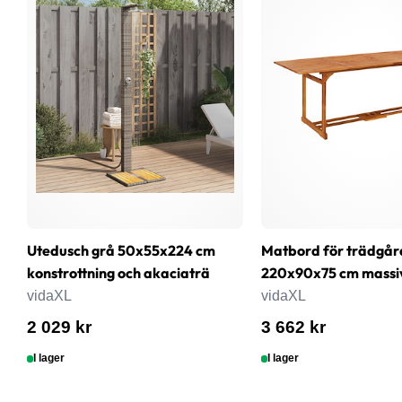
Utedusch grå 50x55x224 cm
Matbord för trädgår
konstrottning och akaciaträ
220x90x75 cm massi
vidaXL
vidaXL
2 029 kr
3 662 kr
I lager
I lager