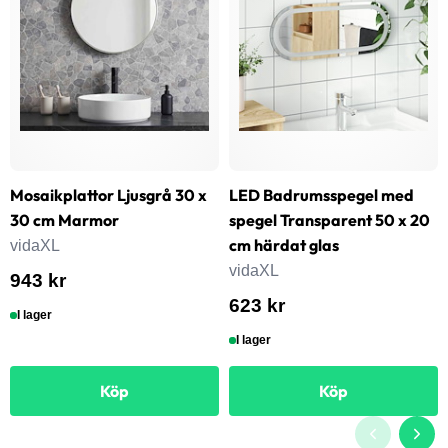
Mosaikplattor Ljusgrå 30 x
LED Badrumsspegel med
30 cm Marmor
spegel Transparent 50 x 20
cm härdat glas
vidaXL
vidaXL
943 kr
623 kr
I lager
I lager
Köp
Köp