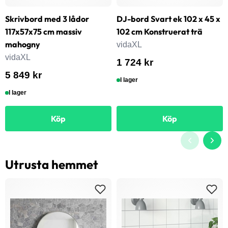
Skrivbord med 3 lådor
DJ-bord Svart ek 102 x 45 x
117x57x75 cm massiv
102 cm Konstruerat trä
mahogny
vidaXL
vidaXL
1 724 kr
5 849 kr
I lager
I lager
Köp
Köp
Utrusta hemmet