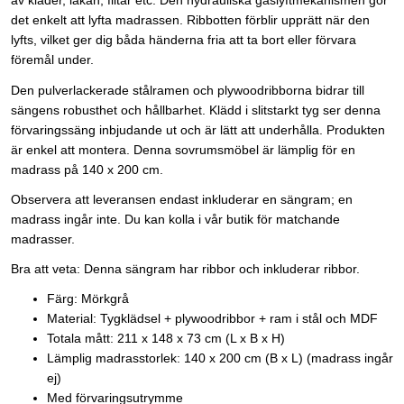
av kläder, lakan, filtar etc. Den hydrauliska gaslyftmekanismen gör
det enkelt att lyfta madrassen. Ribbotten förblir upprätt när den
lyfts, vilket ger dig båda händerna fria att ta bort eller förvara
föremål under.
Den pulverlackerade stålramen och plywoodribborna bidrar till
sängens robusthet och hållbarhet. Klädd i slitstarkt tyg ser denna
förvaringssäng inbjudande ut och är lätt att underhålla. Produkten
är enkel att montera. Denna sovrumsmöbel är lämplig för en
madrass på 140 x 200 cm.
Observera att leveransen endast inkluderar en sängram; en
madrass ingår inte. Du kan kolla i vår butik för matchande
madrasser.
Bra att veta: Denna sängram har ribbor och inkluderar ribbor.
Färg: Mörkgrå
Material: Tygklädsel + plywoodribbor + ram i stål och MDF
Totala mått: 211 x 148 x 73 cm (L x B x H)
Lämplig madrasstorlek: 140 x 200 cm (B x L) (madrass ingår
ej)
Med förvaringsutrymme