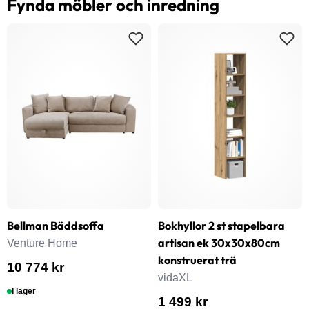
Fynda möbler och inredning
Bellman Bäddsoffa
Bokhyllor 2 st stapelbara
artisan ek 30x30x80cm
Venture Home
konstruerat trä
10 774 kr
vidaXL
I lager
1 499 kr