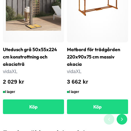
Utedusch grå 50x55x224
Matbord för trädgården
cm konstrottning och
220x90x75 cm massiv
akaciaträ
akacia
vidaXL
vidaXL
2 029 kr
3 662 kr
I lager
I lager
Köp
Köp