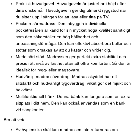
Praktisk huvudgavel: Huvudgaveln är justerbar i höjd efter
dina önskemål. Huvudgaveln ger dig utmärkt ryggstöd när
du sitter upp i sängen för att läsa eller titta på TV.
Pocketresårmadrass: Den inbyggda individuella
pocketresåren är känd för sin mycket höga kvalitet samtidigt
som den säkerställer en hög hållbarhet och
anpassningsförmåga. Den kan effektivt absorbera buller och
stötar som orsakas av att du kastar och vrider dig.
Medelhårt stöd: Madrassen ger perfekt extra stabilitet och
precis rätt nivå av fasthet utan att offra komforten. Så den är
idealisk för rygg- eller magsovare.
Hudvänlig madrassöverdrag: Madrassskyddet har ett
slitstarkt och hudvänligt tygöverdrag, vilket gör det mjukt och
bekvämt.
Multifunktionell bänk: Denna bänk kan fungera som en extra
sittplats i ditt hem. Den kan också användas som en bänk
vid sängkanten.
Bra att veta:
Av hygieniska skäl kan madrassen inte returneras om