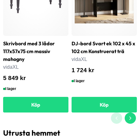
Skrivbord med 3 lådor
DJ-bord Svart ek 102 x 45 x
117x57x75 cm massiv
102 cm Konstruerat trä
mahogny
vidaXL
vidaXL
1 724 kr
5 849 kr
I lager
I lager
Köp
Köp
Utrusta hemmet