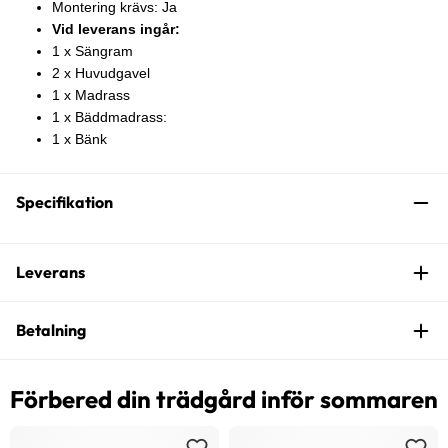
Montering krävs: Ja
Vid leverans ingår:
1 x Sängram
2 x Huvudgavel
1 x Madrass
1 x Bäddmadrass:
1 x Bänk
Specifikation
Leverans
Betalning
Förbered din trädgård inför sommaren