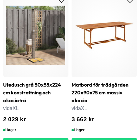
Utedusch grå 50x55x224
Matbord för trädgården
cm konstrottning och
220x90x75 cm massiv
akaciaträ
akacia
vidaXL
vidaXL
2 029 kr
3 662 kr
I lager
I lager