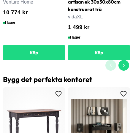
artisan ek 30x30x80cm
Venture Home
konstruerat trä
10 774 kr
vidaXL
I lager
1 499 kr
I lager
Köp
Köp
Bygg det perfekta kontoret