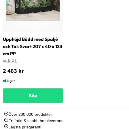
Upphöjd Bädd med Spaljé
och Tak Svart 207 x 40 x 123
cm PP
vidaXL
2 463 kr
I lager
Köp
Över 200 000 produkter
Fri frakt & snabb hemleverans
Lägsta prisgaranti