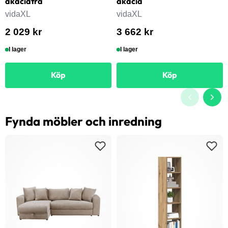
akaciaträ
akacia
vidaXL
vidaXL
2 029 kr
3 662 kr
I lager
I lager
Köp
Köp
Fynda möbler och inredning