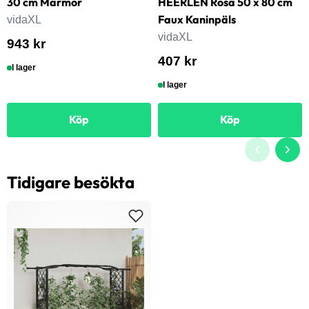
30 cm Marmor
HEERLEN Rosa 50 x 80 cm
Faux Kaninpäls
vidaXL
vidaXL
943 kr
407 kr
I lager
I lager
Köp
Köp
Tidigare besökta