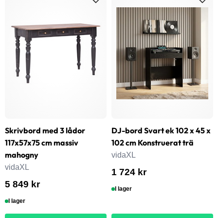
Skrivbord med 3 lådor
DJ-bord Svart ek 102 x 45 x
117x57x75 cm massiv
102 cm Konstruerat trä
mahogny
vidaXL
vidaXL
1 724 kr
5 849 kr
I lager
I lager