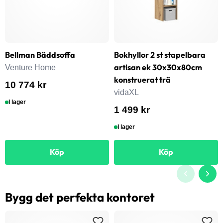
Bellman Bäddsoffa
Bokhyllor 2 st stapelbara
artisan ek 30x30x80cm
Venture Home
konstruerat trä
10 774 kr
vidaXL
I lager
1 499 kr
I lager
Köp
Köp
Bygg det perfekta kontoret