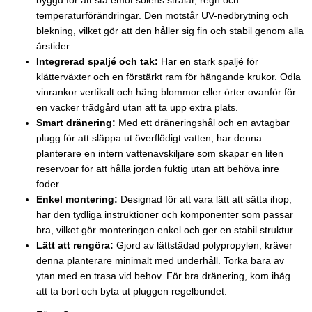
byggd för att stå emot solens strålar, regn och
temperaturförändringar. Den motstår UV-nedbrytning och
blekning, vilket gör att den håller sig fin och stabil genom alla
årstider.
Integrerad spaljé och tak:
Har en stark spaljé för
klätterväxter och en förstärkt ram för hängande krukor. Odla
vinrankor vertikalt och häng blommor eller örter ovanför för
en vacker trädgård utan att ta upp extra plats.
Smart dränering:
Med ett dräneringshål och en avtagbar
plugg för att släppa ut överflödigt vatten, har denna
planterare en intern vattenavskiljare som skapar en liten
reservoar för att hålla jorden fuktig utan att behöva inre
foder.
Enkel montering:
Designad för att vara lätt att sätta ihop,
har den tydliga instruktioner och komponenter som passar
bra, vilket gör monteringen enkel och ger en stabil struktur.
Lätt att rengöra:
Gjord av lättstädad polypropylen, kräver
denna planterare minimalt med underhåll. Torka bara av
ytan med en trasa vid behov. För bra dränering, kom ihåg
att ta bort och byta ut pluggen regelbundet.