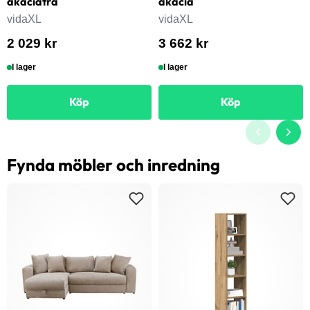
akaciaträ
akacia
vidaXL
vidaXL
2 029 kr
3 662 kr
I lager
I lager
Köp
Köp
Fynda möbler och inredning