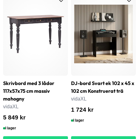
Skrivbord med 3 lådor
DJ-bord Svart ek 102 x 45 x
117x57x75 cm massiv
102 cm Konstruerat trä
mahogny
vidaXL
vidaXL
1 724 kr
5 849 kr
I lager
I lager