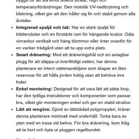
byggd för att stå emot solens strålar, regn och
temperaturförändringar. Den motstår UV-nedbrytning och
blekning, vilket gör att den håller sig fin och stabil genom alla
årstider.
Integrerad spaljé och tak:
Har en stark spaljé för
klätterväxter och en förstärkt ram för hängande krukor. Odla
vinrankor vertikalt och häng blommor eller örter ovanför för
en vacker trädgård utan att ta upp extra plats.
Smart dränering:
Med ett dräneringshål och en avtagbar
plugg för att släppa ut överflödigt vatten, har denna
planterare en intern vattenavskiljare som skapar en liten
reservoar för att hålla jorden fuktig utan att behöva inre
foder.
Enkel montering:
Designad för att vara lätt att sätta ihop,
har den tydliga instruktioner och komponenter som passar
bra, vilket gör monteringen enkel och ger en stabil struktur.
Lätt att rengöra:
Gjord av lättstädad polypropylen, kräver
denna planterare minimalt med underhåll. Torka bara av
ytan med en trasa vid behov. För bra dränering, kom ihåg
att ta bort och byta ut pluggen regelbundet.