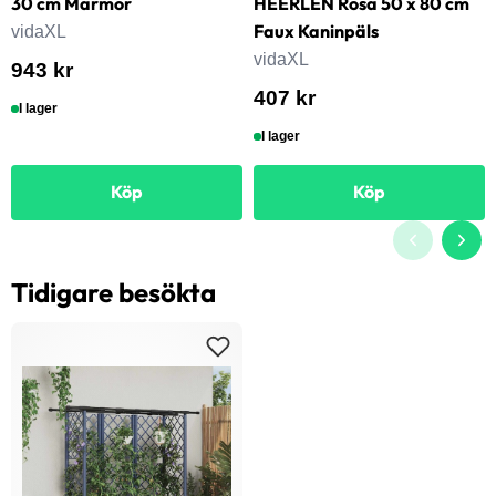
30 cm Marmor
HEERLEN Rosa 50 x 80 cm
Faux Kaninpäls
vidaXL
vidaXL
943 kr
407 kr
I lager
I lager
Köp
Köp
Tidigare besökta