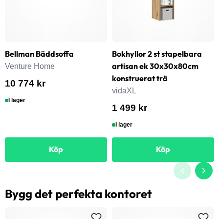
Bellman Bäddsoffa
Bokhyllor 2 st stapelbara
artisan ek 30x30x80cm
Venture Home
konstruerat trä
10 774 kr
vidaXL
I lager
1 499 kr
I lager
Köp
Köp
Bygg det perfekta kontoret