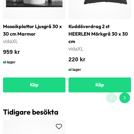
Mosaikplattor Ljusgrå 30 x
Kuddöverdrag 2 st
30 cm Marmor
HEERLEN Mörkgrå 30 x 30
cm
vidaXL
vidaXL
959 kr
220 kr
I lager
I lager
Köp
Köp
Tidigare besökta