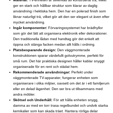
Material:
TV-enheten är tillverkad av konstruerat trä, vilket
ger en stark och hållbar struktur som klarar av daglig
användning i hektiska hem. Den har en polerad finish som
liknar naturligt trä, vilket gör att den ser elegant ut även efter
mycket användning.
Ingår komponenter:
Förvaringssystemet har brädhyllor
som gör det lätt att organisera elektronik eller dekorationer.
Den traditionella lådan med handtag gör det enkelt att
öppna och stänga facken medan allt hålls i ordning.
Platsbesparande design:
Den väggmonterade
konstruktionen sparar värdefullt golvutrymme, perfekt för
små rum. Det här praktiska designen håller kablar snyggt
organiserade för en rent och städat hem.
Rekommenderade användningar:
Perfekt under
väggmonterade TV-apparater, fungerar enheten som
organiserare i olika miljöer, oavsett om det är i ett familjerum
eller en delad lägenhet. Den ser bra ut tillsammans med
andra möbler.
Skötsel och Underhåll:
För att hålla enheten snygg,
damma av med en torr trasa regelbundet och undvik starka
kemikalier som kan skada träet. Hantera rörliga delar