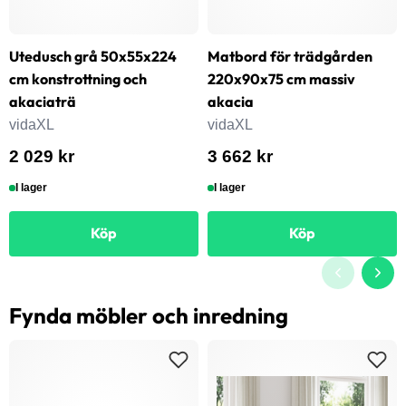
Utedusch grå 50x55x224
Matbord för trädgården
cm konstrottning och
220x90x75 cm massiv
akaciaträ
akacia
vidaXL
vidaXL
2 029 kr
3 662 kr
I lager
I lager
Köp
Köp
Fynda möbler och inredning