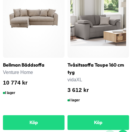
Bellman Bäddsoffa
Tvåsitssoffa Taupe 160 cm
tyg
Venture Home
vidaXL
10 774 kr
3 612 kr
I lager
I lager
Köp
Köp