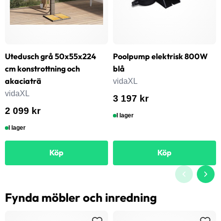
Utedusch grå 50x55x224
Poolpump elektrisk 800W
cm konstrottning och
blå
akaciaträ
vidaXL
vidaXL
3 197 kr
2 099 kr
I lager
I lager
Köp
Köp
Fynda möbler och inredning