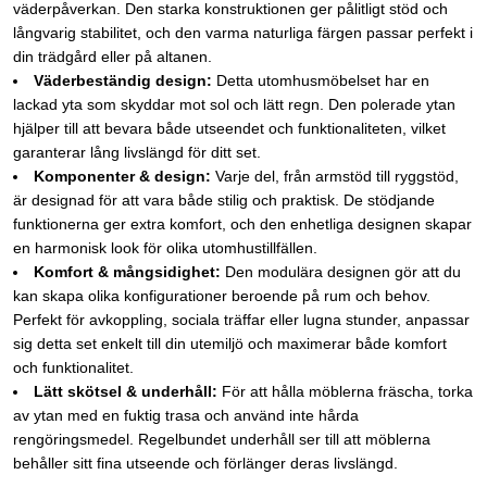
väderpåverkan. Den starka konstruktionen ger pålitligt stöd och
långvarig stabilitet, och den varma naturliga färgen passar perfekt i
din trädgård eller på altanen.
Väderbeständig design:
Detta utomhusmöbelset har en
lackad yta som skyddar mot sol och lätt regn. Den polerade ytan
hjälper till att bevara både utseendet och funktionaliteten, vilket
garanterar lång livslängd för ditt set.
Komponenter & design:
Varje del, från armstöd till ryggstöd,
är designad för att vara både stilig och praktisk. De stödjande
funktionerna ger extra komfort, och den enhetliga designen skapar
en harmonisk look för olika utomhustillfällen.
Komfort & mångsidighet:
Den modulära designen gör att du
kan skapa olika konfigurationer beroende på rum och behov.
Perfekt för avkoppling, sociala träffar eller lugna stunder, anpassar
sig detta set enkelt till din utemiljö och maximerar både komfort
och funktionalitet.
Lätt skötsel & underhåll:
För att hålla möblerna fräscha, torka
av ytan med en fuktig trasa och använd inte hårda
rengöringsmedel. Regelbundet underhåll ser till att möblerna
behåller sitt fina utseende och förlänger deras livslängd.