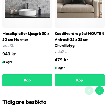
Mosaikplattor Ljusgrå 30 x
Kuddöverdrag 6 st HOUTEN
30 cm Marmor
Antracit 35 x 35 cm
Chenilletyg
vidaXL
vidaXL
943 kr
479 kr
I lager
I lager
Köp
Köp
Tidigare besökta