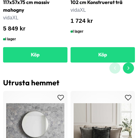
117x57x75 cm massiv
102 cm Konstruerat trä
mahogny
vidaXL
vidaXL
1 724 kr
5 849 kr
I lager
I lager
Köp
Köp
Utrusta hemmet