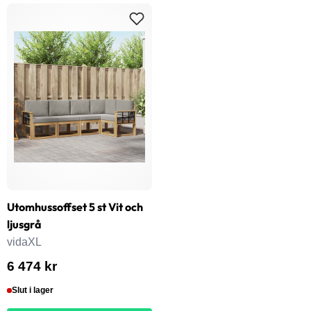
Utomhussoffset 5 st Vit och
ljusgrå
vidaXL
6 474 kr
Slut i lager