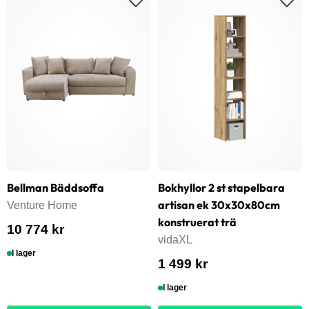
Bellman Bäddsoffa
Bokhyllor 2 st stapelbara
artisan ek 30x30x80cm
Venture Home
konstruerat trä
10 774 kr
vidaXL
I lager
1 499 kr
I lager