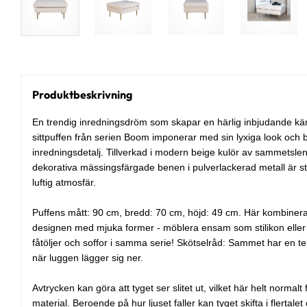
Produktbeskrivning
En trendig inredningsdröm som skapar en härlig inbjudande kän
sittpuffen från serien Boom imponerar med sin lyxiga look och bli
inredningsdetalj. Tillverkad i modern beige kulör av sammetslent
dekorativa mässingsfärgade benen i pulverlackerad metall är stil
luftig atmosfär.
Puffens mått: 90 cm, bredd: 70 cm, höjd: 49 cm. Här kombiner
designen med mjuka former - möblera ensam som stilikon elle
fåtöljer och soffor i samma serie! Skötselråd: Sammet har en ten
när luggen lägger sig ner.
Avtrycken kan göra att tyget ser slitet ut, vilket här helt normalt
material. Beroende på hur ljuset faller kan tyget skifta i flertalet