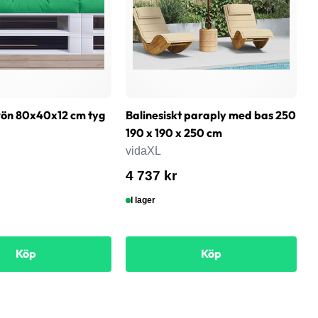
rön 80x40x12 cm tyg
Balinesiskt paraply med bas 250
B
190 x 190 x 250 cm
G
vidaXL
v
4 737 kr
4
I lager
Köp
Köp