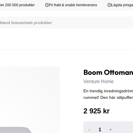
er 200 000 produkter
Fri frakt & snabb hemleverans
Lägsta prisga
Boom Ottoma
Venture Home
En trendig inredningsdröm 
rummet! Den här sittpuffe
2 925 kr
-
+