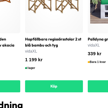
den
Hopfällbara regissörsstolar 2 st
Palldyna g
v akacia
blå bambu och tyg
vidaXL
vidaXL
339 kr
1 199 kr
Bara 1 kvar
I lager
Köp
dning