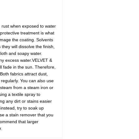
an rust when exposed to water
protective treatment is what
damage the coating. Solvents
hey will dissolve the finish,
 cloth and soapy water.
 any excess water.VELVET &
 fade in the sun. Therefore,
Both fabrics attract dust,
 regularly. You can also use
e steam from a steam iron or
ng a textile spray to
ng any dirt or stains easier
nstead, try to soak up
use a stain remover that you
recommend that larger
r.