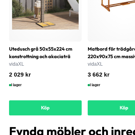
Utedusch grå 50x55x224 cm
Matbord för trädgår
konstrottning och akaciaträ
220x90x75 cm massi
vidaXL
vidaXL
2 029 kr
3 662 kr
I lager
I lager
Köp
Köp
Fynda möbler och inre