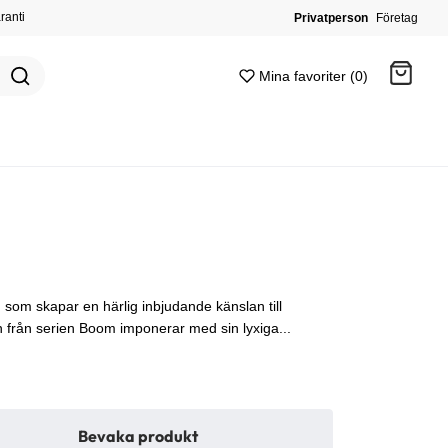
ranti
Privatperson
Företag
Mina favoriter (0)
Gå till kassan
n
som skapar en härlig inbjudande känslan till
n från serien Boom imponerar med sin lyxiga...
Bevaka produkt