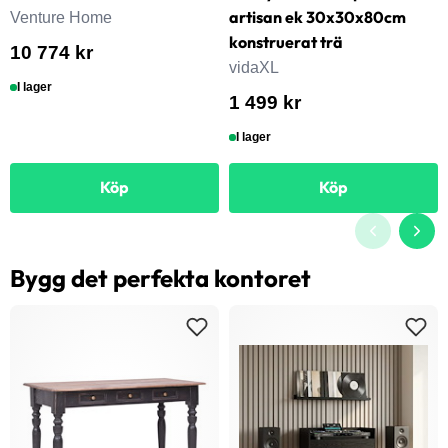
artisan ek 30x30x80cm
Venture Home
konstruerat trä
10 774 kr
vidaXL
I lager
1 499 kr
I lager
Köp
Köp
Bygg det perfekta kontoret