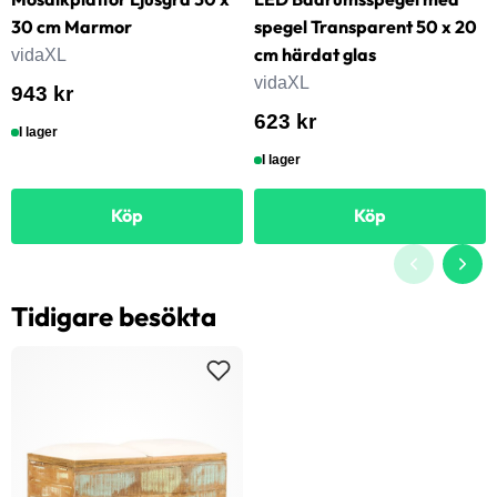
30 cm Marmor
spegel Transparent 50 x 20
cm härdat glas
vidaXL
vidaXL
943 kr
623 kr
I lager
I lager
Köp
Köp
Tidigare besökta