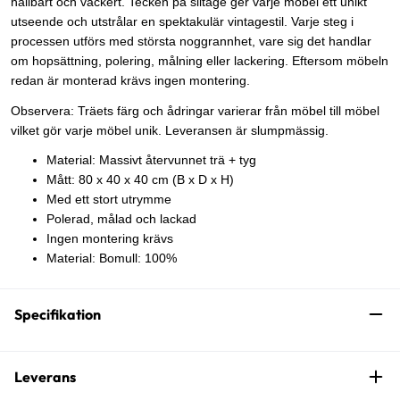
hållbart och vackert. Tecken på slitage ger varje möbel ett unikt
utseende och utstrålar en spektakulär vintagestil. Varje steg i
processen utförs med största noggrannhet, vare sig det handlar
om hopsättning, polering, målning eller lackering. Eftersom möbeln
redan är monterad krävs ingen montering.
Observera: Träets färg och ådringar varierar från möbel till möbel
vilket gör varje möbel unik. Leveransen är slumpmässig.
Material: Massivt återvunnet trä + tyg
Mått: 80 x 40 x 40 cm (B x D x H)
Med ett stort utrymme
Polerad, målad och lackad
Ingen montering krävs
Material: Bomull: 100%
Specifikation
Leverans