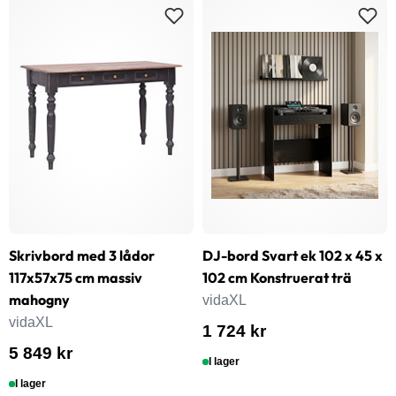
Skrivbord med 3 lådor
DJ-bord Svart ek 102 x 45 x
117x57x75 cm massiv
102 cm Konstruerat trä
mahogny
vidaXL
vidaXL
1 724 kr
5 849 kr
I lager
I lager