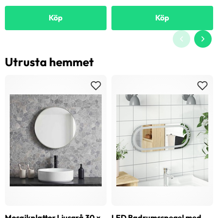
Köp
Köp
Utrusta hemmet
Mosaikplattor Ljusgrå 30 x
LED Badrumsspegel med