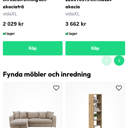
akaciaträ
akacia
vidaXL
vidaXL
2 029 kr
3 662 kr
I lager
I lager
Köp
Köp
Fynda möbler och inredning