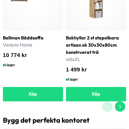
Bellman Bäddsoffa
Bokhyllor 2 st stapelbara
artisan ek 30x30x80cm
Venture Home
konstruerat trä
10 774 kr
vidaXL
I lager
1 499 kr
I lager
Köp
Köp
Bygg det perfekta kontoret