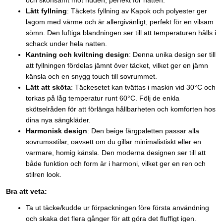
och skonsamt mot huden, perfekt för natten.
Lätt fyllning
: Täckets fyllning av Kapok och polyester ger
lagom med värme och är allergivänligt, perfekt för en vilsam
sömn. Den luftiga blandningen ser till att temperaturen hålls i
schack under hela natten.
Kantning och kviltning design
: Denna unika design ser till
att fyllningen fördelas jämnt över täcket, vilket ger en jämn
känsla och en snygg touch till sovrummet.
Lätt att sköta
: Täckesetet kan tvättas i maskin vid 30°C och
torkas på låg temperatur runt 60°C. Följ de enkla
skötselråden för att förlänga hållbarheten och komforten hos
dina nya sängkläder.
Harmonisk design
: Den beige färgpaletten passar alla
sovrumsstilar, oavsett om du gillar minimalistiskt eller en
varmare, homig känsla. Den moderna designen ser till att
både funktion och form är i harmoni, vilket ger en ren och
stilren look.
Bra att veta:
Ta ut täcke/kudde ur förpackningen före första användning
och skaka det flera gånger för att göra det fluffigt igen.