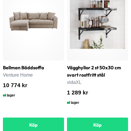
Bellman Bäddsoffa
Vägghyllor 2 st 50x30 cm
svart rostfritt stål
Venture Home
vidaXL
10 774 kr
1 289 kr
I lager
I lager
Köp
Köp