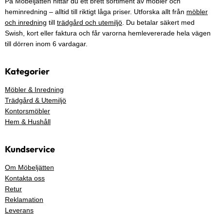
På Möbeljätten hittar du ett brett sortiment av möbler och
heminredning – alltid till riktigt låga priser. Utforska allt från
möbler
och inredning
till
trädgård och utemiljö
. Du betalar säkert med
Swish, kort eller faktura och får varorna hemlevererade hela vägen
till dörren inom 6 vardagar.
Kategorier
Möbler & Inredning
Trädgård & Utemiljö
Kontorsmöbler
Hem & Hushåll
Kundservice
Om Möbeljätten
Kontakta oss
Retur
Reklamation
Leverans