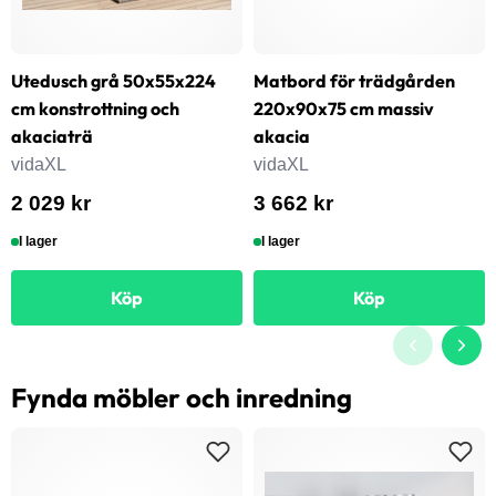
Utedusch grå 50x55x224
Matbord för trädgården
cm konstrottning och
220x90x75 cm massiv
akaciaträ
akacia
vidaXL
vidaXL
2 029 kr
3 662 kr
I lager
I lager
Köp
Köp
Fynda möbler och inredning