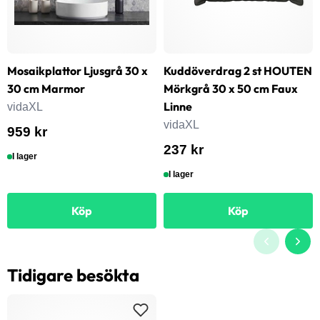
Mosaikplattor Ljusgrå 30 x
Kuddöverdrag 2 st HOUTEN
30 cm Marmor
Mörkgrå 30 x 50 cm Faux
Linne
vidaXL
vidaXL
959 kr
237 kr
I lager
I lager
Köp
Köp
Tidigare besökta