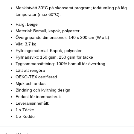
Maskintvätt 30°C på skonsamt program; torktumling på låg
temperatur (max 60°C).
Färg: Beige
Material: Bomull, kapok, polyester
Övergripande dimensioner: 140 x 200 cm (W x L)
Vikt: 3,7 kg
Fyllningsmaterial: Kapok, polyester
Fyllnadsvikt: 150 gsm, 250 gsm för täcke
Tygsammansättning: 100% bomull för överdrag
Lätt att rengöra
OEKO-TEX certifierad
Mjuk och andas
Bindning och kviltning design
Endast för inomhusbruk
Leveransinnehåll:
1 x Täcke
1 x Kudde