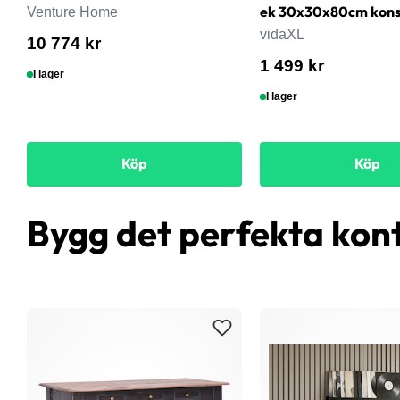
ek 30x30x80cm konst
Venture Home
vidaXL
10 774 kr
1 499 kr
I lager
I lager
Köp
Köp
Bygg det perfekta kon