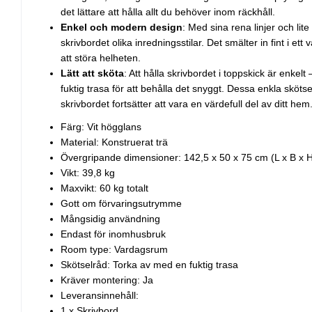
det lättare att hålla allt du behöver inom räckhåll.
Enkel och modern design
: Med sina rena linjer och lit
skrivbordet olika inredningsstilar. Det smälter in fint i et
att störa helheten.
Lätt att sköta
: Att hålla skrivbordet i toppskick är enkel
fuktig trasa för att behålla det snyggt. Dessa enkla skötse
skrivbordet fortsätter att vara en värdefull del av ditt hem
Färg: Vit högglans
Material: Konstruerat trä
Övergripande dimensioner: 142,5 x 50 x 75 cm (L x B x 
Vikt: 39,8 kg
Maxvikt: 60 kg totalt
Gott om förvaringsutrymme
Mångsidig användning
Endast för inomhusbruk
Room type: Vardagsrum
Skötselråd: Torka av med en fuktig trasa
Kräver montering: Ja
Leveransinnehåll:
1 x Skrivbord