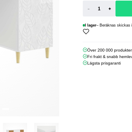
-
+
I lager
Beräknas skickas i
Över 200 000 produkte
Fri frakt & snabb hemle
Lägsta prisgaranti