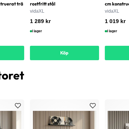
ruerat trä
rostfritt stål
cm konstru
vidaXL
vidaXL
1 289 kr
1 019 kr
I lager
I lager
Köp
toret