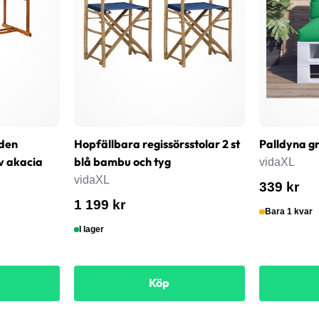
den
Hopfällbara regissörsstolar 2 st
Palldyna g
v akacia
blå bambu och tyg
vidaXL
vidaXL
339 kr
1 199 kr
Bara 1 kvar
I lager
Köp