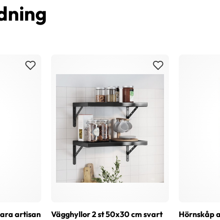
dning
bara artisan
Vägghyllor 2 st 50x30 cm svart
Hörnskåp a