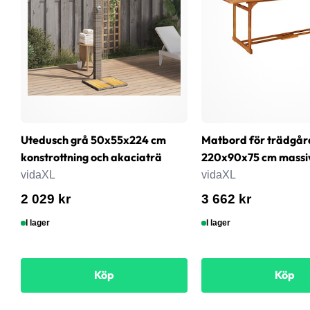
Utedusch grå 50x55x224 cm
Matbord för trädgår
konstrottning och akaciaträ
220x90x75 cm massi
vidaXL
vidaXL
2 029 kr
3 662 kr
I lager
I lager
Köp
Köp