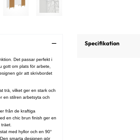
Specifikation
nktion. Det passar perfekt i
 gott om plats för arbete,
designen gör att skrivbordet
t trä, vilket ger en stark och
er en stilren arbetsyta och
er från de kraftiga
d en chic brun finish ger en
träet.
ustat med hyllor och en 90°
t. Den smarta designen gör