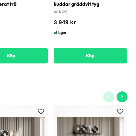
erat trä
kuddar gräddvit tyg
6
s
vidaXL
v
3 949 kr
8
I lager
Köp
Köp