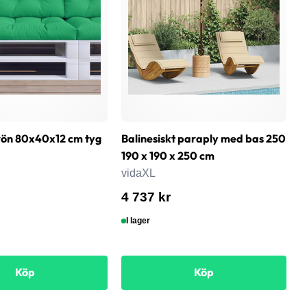
rön 80x40x12 cm tyg
Balinesiskt paraply med bas 250
B
190 x 190 x 250 cm
G
vidaXL
v
4 737 kr
4
I lager
Köp
Köp