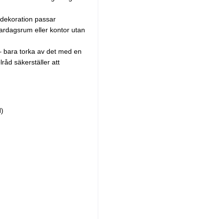
e dekoration passar
t vardagsrum eller kontor utan
t – bara torka av det med en
lråd säkerställer att
.
H)