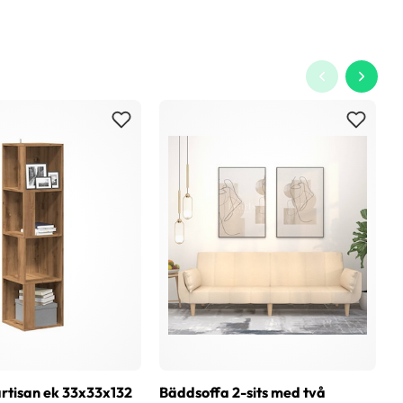
rtisan ek 33x33x132
Bäddsoffa 2-sits med två
T