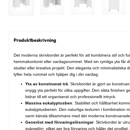
Produktbeskrivning
Det moderna skrivbordet är perfekt för att kombinera stil och fu
hemmakontoret eller vardagsrummet. Med sin rymliga yta får du
studier eller kreativa projekt. Den eleganta och minimalistiska 
lyfter hela rummet och hjälper dig i din vardag.
Yta av konstruerat trä
: Skrivbordet är gjort av konstruera
snygg yta perfekt för olika uppgifter. Den släta finishen g
bidrar till ett organiserat och professionellt intryck.
Massiva eukalyptusben
: Stabilitet och hållbarhet komm
eukalyptusbenen. Den naturliga texturen i kombination me
varm känsla tillsammans med det moderna konstruerade 
Generöst med förvaringslösningar
: Skrivbordet är utr
svängdörr, vilket ger bra förvaring och håller det prydlig