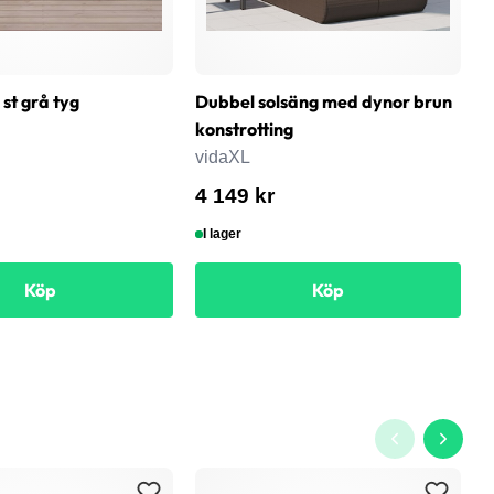
 st grå tyg
Dubbel solsäng med dynor brun
G
konstrotting
v
vidaXL
7
4 149 kr
I lager
Köp
Köp