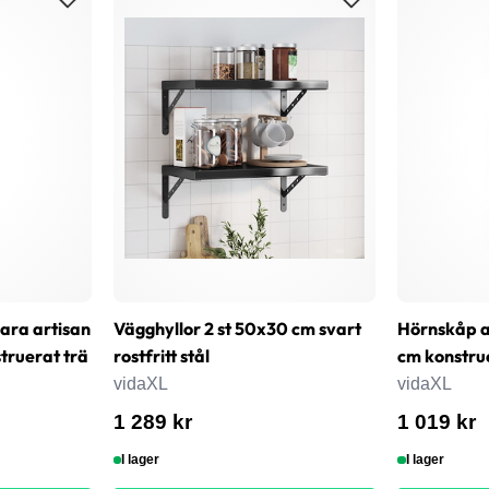
bara artisan
Vägghyllor 2 st 50x30 cm svart
Hörnskåp a
ruerat trä
rostfritt stål
cm konstru
vidaXL
vidaXL
1 289 kr
1 019 kr
I lager
I lager