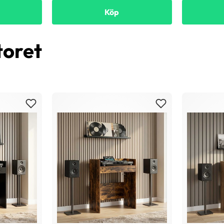
Köp
toret