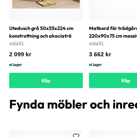
Utedusch grå 50x55x224 cm
Matbord för trädgår
konstrottning och akaciaträ
220x90x75 cm massi
vidaXL
vidaXL
2 099 kr
3 662 kr
I lager
I lager
Köp
Köp
Fynda möbler och inre