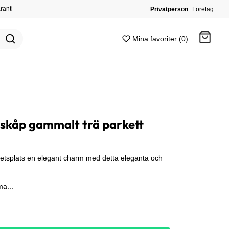
ranti
Privatperson
Företag
Mina favoriter (0)
Gå till kassan
skåp gammalt trä parkett
rbetsplats en elegant charm med detta eleganta och
ma...