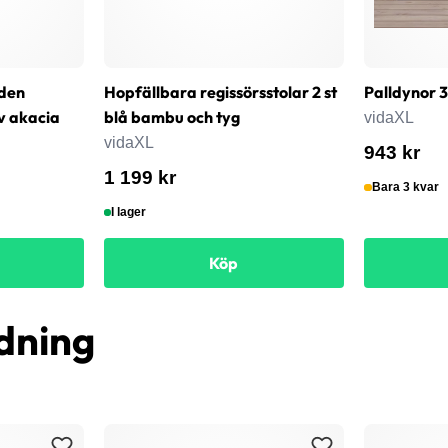
den
Hopfällbara regissörsstolar 2 st
Palldynor 3
v akacia
blå bambu och tyg
vidaXL
vidaXL
943 kr
1 199 kr
Bara 3 kvar
I lager
Köp
dning