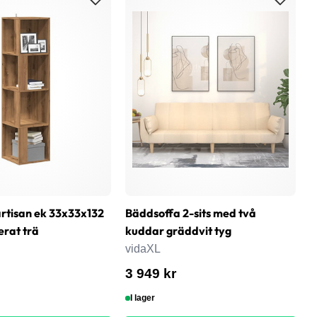
rtisan ek 33x33x132
Bäddsoffa 2-sits med två
T
erat trä
kuddar gräddvit tyg
k
vidaXL
v
3 949 kr
2
I lager