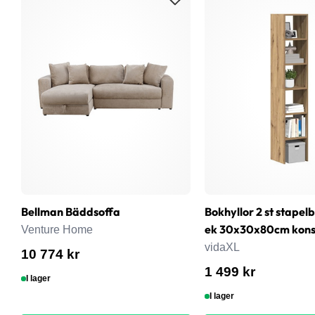
Bellman Bäddsoffa
Bokhyllor 2 st stapel
ek 30x30x80cm konst
Venture Home
vidaXL
10 774 kr
1 499 kr
I lager
I lager