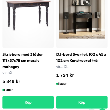
Skrivbord med 3 lådor
DJ-bord Svart ek 102 x 45 x
117x57x75 cm massiv
102 cm Konstruerat trä
mahogny
vidaXL
vidaXL
1 724 kr
5 849 kr
I lager
I lager
Köp
Köp