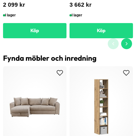
2 099 kr
3 662 kr
I lager
I lager
Köp
Köp
Fynda möbler och inredning