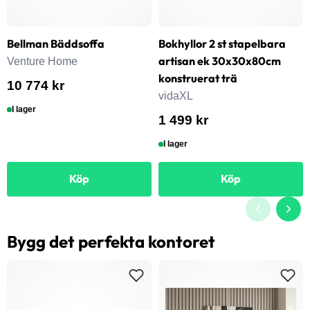
Bellman Bäddsoffa
Bokhyllor 2 st stapelbara
artisan ek 30x30x80cm
Venture Home
konstruerat trä
10 774 kr
vidaXL
I lager
1 499 kr
I lager
Köp
Köp
Bygg det perfekta kontoret