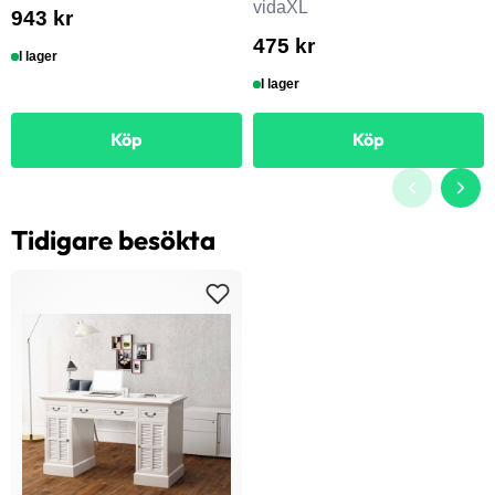
vidaXL
943 kr
475 kr
I lager
I lager
Köp
Köp
Tidigare besökta