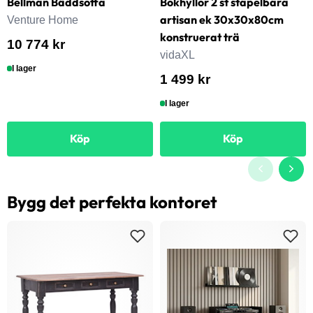
Bellman Bäddsoffa
Bokhyllor 2 st stapelbara
artisan ek 30x30x80cm
Venture Home
konstruerat trä
10 774 kr
vidaXL
I lager
1 499 kr
I lager
Köp
Köp
Bygg det perfekta kontoret