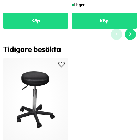
I lager
Köp
Köp
Tidigare besökta