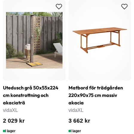
Utedusch grå 50x55x224
Matbord för trädgården
cm konstrottning och
220x90x75 cm massiv
akaciaträ
akacia
vidaXL
vidaXL
2 029 kr
3 662 kr
I lager
I lager