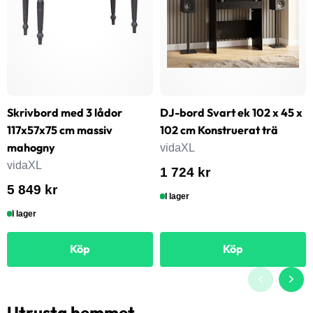
Skrivbord med 3 lådor
DJ-bord Svart ek 102 x 45 x
117x57x75 cm massiv
102 cm Konstruerat trä
mahogny
vidaXL
vidaXL
1 724 kr
5 849 kr
I lager
I lager
Köp
Köp
Utrusta hemmet