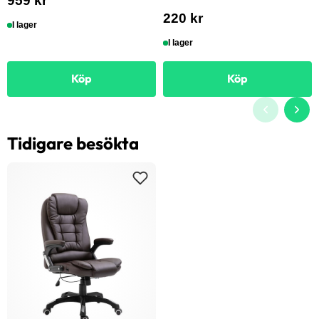
959 kr
220 kr
I lager
I lager
Köp
Köp
Tidigare besökta