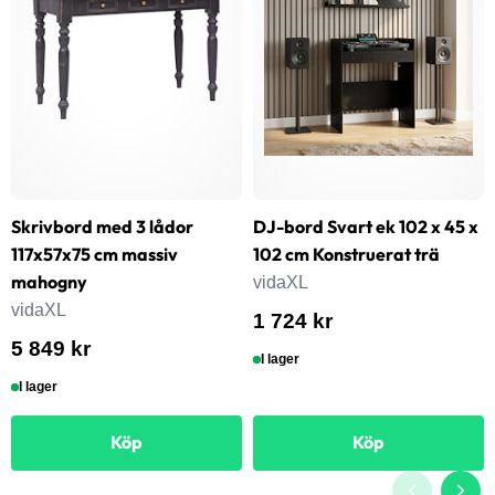
Skrivbord med 3 lådor
DJ-bord Svart ek 102 x 45 x
117x57x75 cm massiv
102 cm Konstruerat trä
mahogny
vidaXL
vidaXL
1 724 kr
5 849 kr
I lager
I lager
Köp
Köp