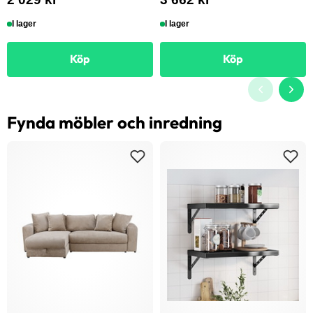
I lager
I lager
Köp
Köp
Fynda möbler och inredning