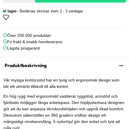
I lager
Beräknas skickas inom 2 - 3 vardagar
Över 200 000 produkter
Fri frakt & snabb hemleverans
Lägsta prisgaranti
Produktbeskrivning
Vår mysiga kontorsstol har en lyxig och ergonomisk design som
blir ett utmärkt tillskott till alla kontor.
En hög rygg med ergonomiskt vadderat ryggstöd, armstöd och
fjärilssits möjliggör långa arbetspass. Den höjdjusterbara designen
gör att du kan anpassa skrivbordshöjden och uppnå ökad komfort.
Dessutom säkerställer en 360 graders vridbar design ett
mångsidigt rörelseomfång. 5 nylonhjul gör den enkel och tyst att
rulla runt.