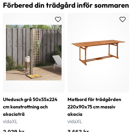
Förbered din trädgård inför sommaren
Utedusch grå 50x55x224
Matbord för trädgården
cm konstrottning och
220x90x75 cm massiv
akaciaträ
akacia
vidaXL
vidaXL
2 029 kr
3 662 kr