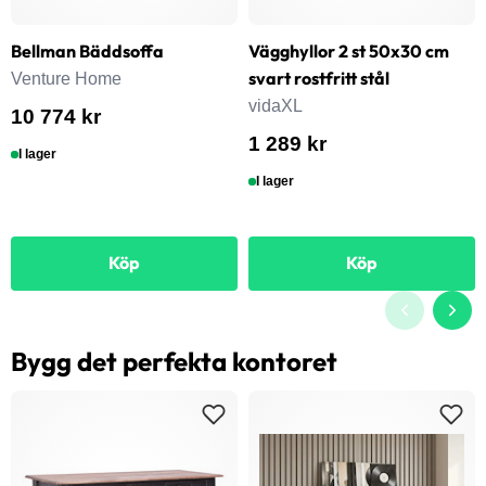
Bellman Bäddsoffa
Vägghyllor 2 st 50x30 cm
svart rostfritt stål
Venture Home
vidaXL
10 774 kr
1 289 kr
I lager
I lager
Köp
Köp
Bygg det perfekta kontoret