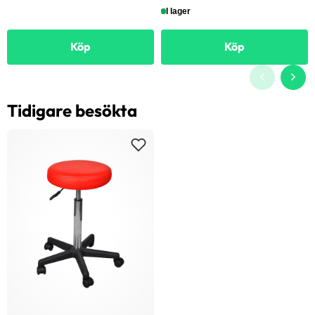
I lager
Köp
Köp
Tidigare besökta