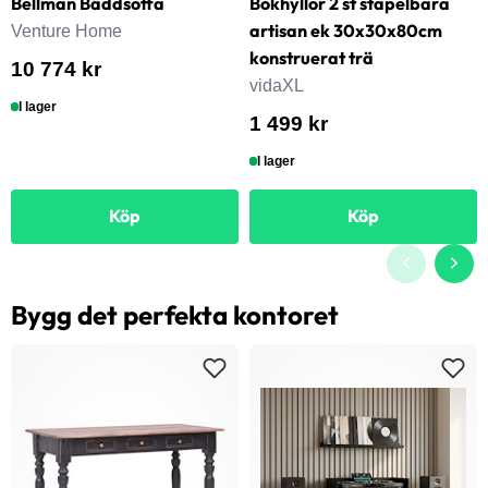
Bellman Bäddsoffa
Bokhyllor 2 st stapelbara
artisan ek 30x30x80cm
Venture Home
konstruerat trä
10 774 kr
vidaXL
I lager
1 499 kr
I lager
Köp
Köp
Bygg det perfekta kontoret