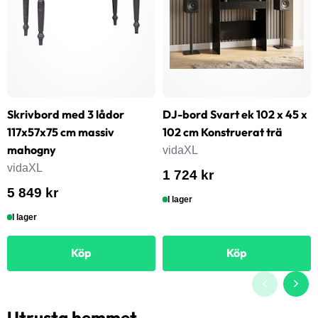
Skrivbord med 3 lådor
DJ-bord Svart ek 102 x 45 x
117x57x75 cm massiv
102 cm Konstruerat trä
mahogny
vidaXL
vidaXL
1 724 kr
5 849 kr
I lager
I lager
Köp
Köp
Utrusta hemmet