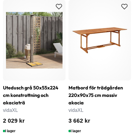
Utedusch grå 50x55x224
Matbord för trädgården
cm konstrottning och
220x90x75 cm massiv
akaciaträ
akacia
vidaXL
vidaXL
2 029 kr
3 662 kr
I lager
I lager