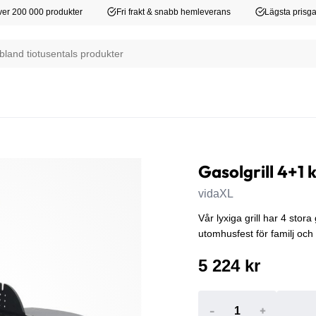
er 200 000 produkter
Fri frakt & snabb hemleverans
Lägsta prisga
Gasolgrill 4+1 
vidaXL
Vår lyxiga grill har 4 stora
utomhusfest för familj och v
5 224 kr
-
+