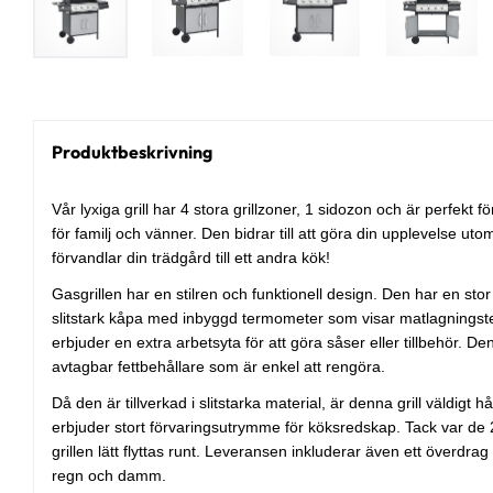
Produktbeskrivning
Vår lyxiga grill har 4 stora grillzoner, 1 sidozon och är perfekt 
för familj och vänner. Den bidrar till att göra din upplevelse utom
förvandlar din trädgård till ett andra kök!
Gasgrillen har en stilren och funktionell design. Den har en st
slitstark kåpa med inbyggd termometer som visar matlagningst
erbjuder en extra arbetsyta för att göra såser eller tillbehör. D
avtagbar fettbehållare som är enkel att rengöra.
Då den är tillverkad i slitstarka material, är denna grill väldigt h
erbjuder stort förvaringsutrymme för köksredskap. Tack var de 2
grillen lätt flyttas runt. Leveransen inkluderar även ett överdrag 
regn och damm.