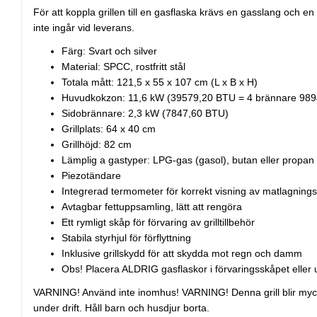
För att koppla grillen till en gasflaska krävs en gasslang och en 
inte ingår vid leverans.
Färg: Svart och silver
Material: SPCC, rostfritt stål
Totala mått: 121,5 x 55 x 107 cm (L x B x H)
Huvudkokzon: 11,6 kW (39579,20 BTU = 4 brännare 989
Sidobrännare: 2,3 kW (7847,60 BTU)
Grillplats: 64 x 40 cm
Grillhöjd: 82 cm
Lämplig a gastyper: LPG-gas (gasol), butan eller propan
Piezotändare
Integrerad termometer för korrekt visning av matlagnin
Avtagbar fettuppsamling, lätt att rengöra
Ett rymligt skåp för förvaring av grilltillbehör
Stabila styrhjul för förflyttning
Inklusive grillskydd för att skydda mot regn och damm
Obs! Placera ALDRIG gasflaskor i förvaringsskåpet eller u
VARNING! Använd inte inomhus! VARNING! Denna grill blir myck
under drift. Håll barn och husdjur borta.