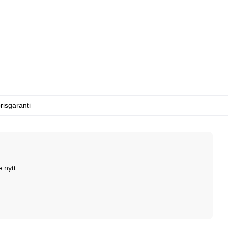
risgaranti
 nytt.