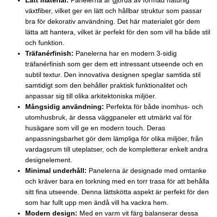
Lätt material:
Panelerna är gjorda av formad naturlig
växtfiber, vilket ger en lätt och hållbar struktur som passar
bra för dekorativ användning. Det här materialet gör dem
lätta att hantera, vilket är perfekt för den som vill ha både stil
och funktion.
Träfanérfinish:
Panelerna har en modern 3-sidig
träfanérfinish som ger dem ett intressant utseende och en
subtil textur. Den innovativa designen speglar samtida stil
samtidigt som den behåller praktisk funktionalitet och
anpassar sig till olika arkitektoniska miljöer.
Mångsidig användning:
Perfekta för både inomhus- och
utomhusbruk, är dessa väggpaneler ett utmärkt val för
husägare som vill ge en modern touch. Deras
anpassningsbarhet gör dem lämpliga för olika miljöer, från
vardagsrum till uteplatser, och de kompletterar enkelt andra
designelement.
Minimal underhåll:
Panelerna är designade med omtanke
och kräver bara en torkning med en torr trasa för att behålla
sitt fina utseende. Denna lättskötta aspekt är perfekt för den
som har fullt upp men ändå vill ha vackra hem.
Modern design:
Med en varm vit färg balanserar dessa