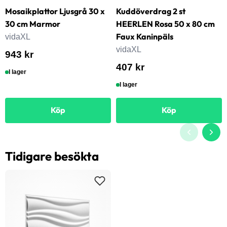
Mosaikplattor Ljusgrå 30 x
Kuddöverdrag 2 st
30 cm Marmor
HEERLEN Rosa 50 x 80 cm
Faux Kaninpäls
vidaXL
vidaXL
943 kr
407 kr
I lager
I lager
Köp
Köp
Tidigare besökta