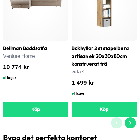
Bellman Bäddsoffa
Bokhyllor 2 st stapelbara
artisan ek 30x30x80cm
Venture Home
konstruerat trä
10 774 kr
vidaXL
I lager
1 499 kr
I lager
Köp
Köp
Bygg det perfekta kontoret