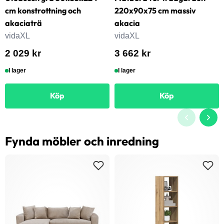
cm konstrottning och
220x90x75 cm massiv
akaciaträ
akacia
vidaXL
vidaXL
2 029 kr
3 662 kr
I lager
I lager
Köp
Köp
Fynda möbler och inredning