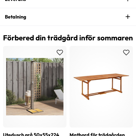
Betalning
Förbered din trädgård inför sommaren
Utedusch grå 50x55x224
Matbord för trädgården