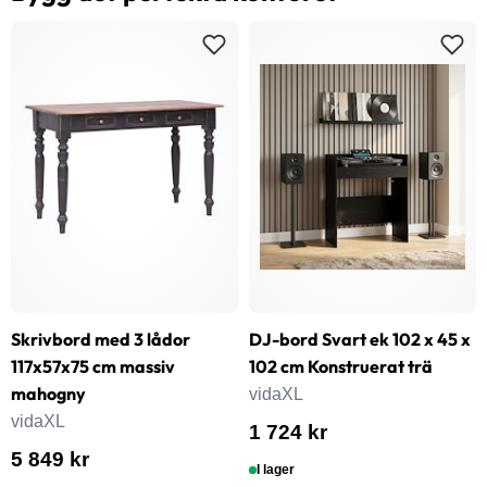
Skrivbord med 3 lådor
DJ-bord Svart ek 102 x 45 x
117x57x75 cm massiv
102 cm Konstruerat trä
mahogny
vidaXL
vidaXL
1 724 kr
5 849 kr
I lager