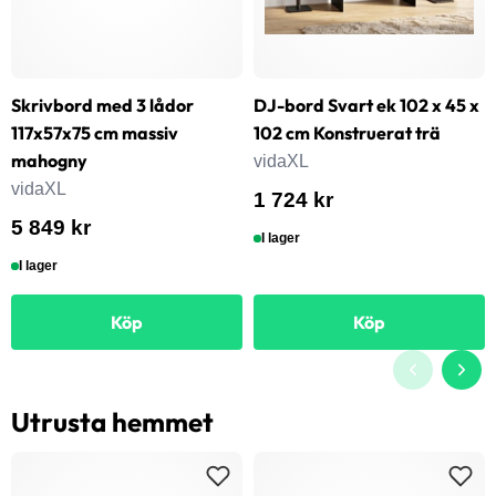
Skrivbord med 3 lådor
DJ-bord Svart ek 102 x 45 x
117x57x75 cm massiv
102 cm Konstruerat trä
mahogny
vidaXL
vidaXL
1 724 kr
5 849 kr
I lager
I lager
Köp
Köp
Utrusta hemmet