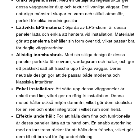
Unikt tegelmönster:
Med en detaljerad tegelstruktur ger
dessa väggpaneler djup och textur till vanliga väggar. Det
naturliga mönstret skapar en varm och stilfull atmosfär,
perfekt för olika inredningsstilar.
Lättvikts EPS-material:
Gjorda av EPS-skum, är dessa
paneler lätta och enkla att hantera vid installation. Materialet
gör att panelerna behåller sin form över tid, vilket passar bra
för daglig vägginredning.
Allsidig inomhusbruk:
Med sin stiliga design är dessa
paneler perfekta för sovrum, vardagsrum och hallar, och ger
ett praktiskt sätt att fräscha upp tråkiga väggar. Deras
neutrala design gör att de passar både moderna och
klassiska interiörer.
Enkel installation:
Att sätta upp dessa väggpaneler är
enkelt med lim, vilket ger en rörig fri installation. Denna
metod håller också miljön dammfri, vilket gör dem idealiska
för en ren och enkel integration i vilket rum som helst.
Effektiv underhåll:
För att hålla dem fina och funktionella
är dessa paneler lätta att ta hand om. En snabb avtorkning
med en torr trasa räcker för att hålla dem fräscha, vilket gör
dem till ett bra val för låg underhållning.