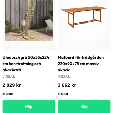
Utedusch grå 50x55x224
Matbord för trädgården
cm konstrottning och
220x90x75 cm massiv
akaciaträ
akacia
vidaXL
vidaXL
2 029 kr
3 662 kr
I lager
I lager
Köp
Köp