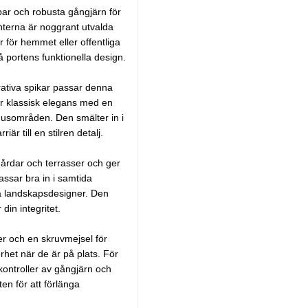
ar och robusta gångjärn för
nterna är noggrant utvalda
är för hemmet eller offentliga
å portens funktionella design.
ativa spikar passar denna
ar klassisk elegans med en
mhusområden. Den smälter in i
r till en stilren detalj.
gårdar och terrasser och ger
ssar bra in i samtida
ika landskapsdesigner. Den
in integritet.
r och en skruvmejsel för
rhet när de är på plats. För
kontroller av gångjärn och
en för att förlänga