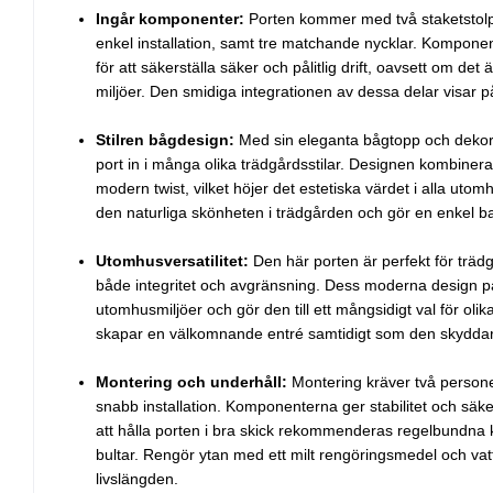
Ingår komponenter:
Porten kommer med två staketstolp
enkel installation, samt tre matchande nycklar. Kompone
för att säkerställa säker och pålitlig drift, oavsett om det 
miljöer. Den smidiga integrationen av dessa delar visar p
Stilren bågdesign:
Med sin eleganta bågtopp och dekor
port in i många olika trädgårdsstilar. Designen kombiner
modern twist, vilket höjer det estetiska värdet i alla uto
den naturliga skönheten i trädgården och gör en enkel barriä
Utomhusversatilitet:
Den här porten är perfekt för träd
både integritet och avgränsning. Dess moderna design pa
utomhusmiljöer och gör den till ett mångsidigt val för ol
skapar en välkomnande entré samtidigt som den skyddar d
Montering och underhåll:
Montering kräver två persone
snabb installation. Komponenterna ger stabilitet och säke
att hålla porten i bra skick rekommenderas regelbundna 
bultar. Rengör ytan med ett milt rengöringsmedel och vatt
livslängden.