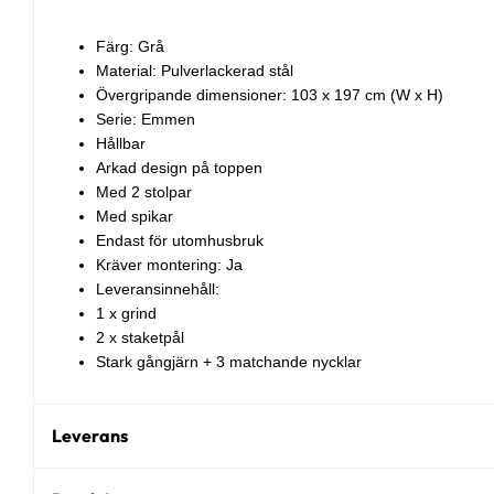
Färg: Grå
Material: Pulverlackerad stål
Övergripande dimensioner: 103 x 197 cm (W x H)
Serie: Emmen
Hållbar
Arkad design på toppen
Med 2 stolpar
Med spikar
Endast för utomhusbruk
Kräver montering: Ja
Leveransinnehåll:
1 x grind
2 x staketpål
Stark gångjärn + 3 matchande nycklar
Leverans