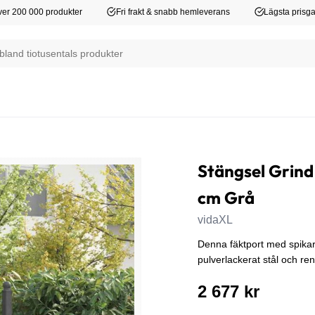
er 200 000 produkter
Fri frakt & snabb hemleverans
Lägsta prisga
Stängsel Grin
cm Grå
vidaXL
Denna fäktport med spikar
pulverlackerat stål och rena
2 677 kr