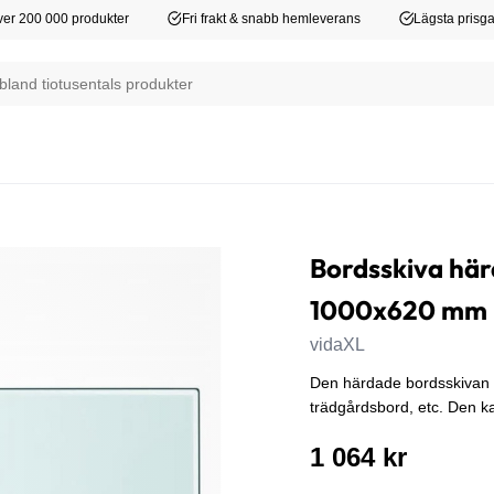
er 200 000 produkter
Fri frakt & snabb hemleverans
Lägsta prisga
Bordsskiva här
1000x620 mm
vidaXL
Den härdade bordsskivan i 
trädgårdsbord, etc. Den kan
1 064 kr