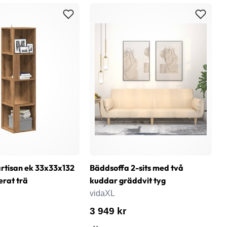
rtisan ek 33x33x132
Bäddsoffa 2-sits med två
T
erat trä
kuddar gräddvit tyg
k
vidaXL
v
3 949 kr
2