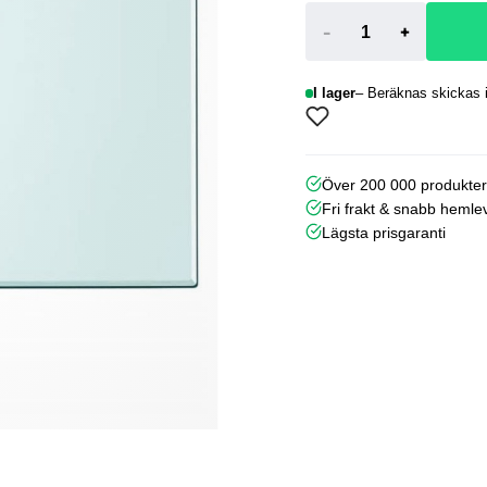
-
+
I lager
Beräknas skickas i
Över 200 000 produkte
Fri frakt & snabb hemle
Lägsta prisgaranti