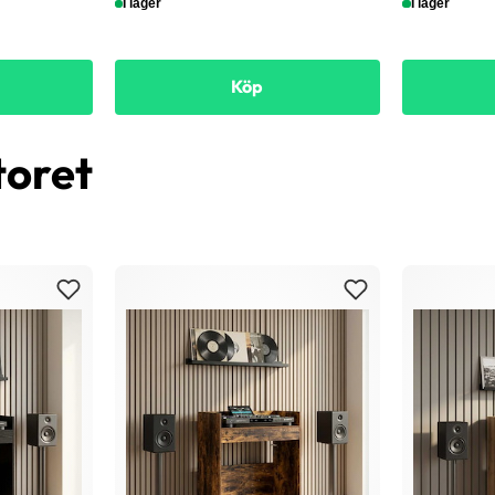
I lager
I lager
Köp
toret