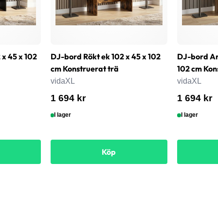
 x 45 x 102
DJ-bord Rökt ek 102 x 45 x 102
DJ-bord Ar
cm Konstruerat trä
102 cm Kon
vidaXL
vidaXL
1 694 kr
1 694 kr
I lager
I lager
Köp