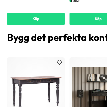
I lager
Köp
Köp
Bygg det perfekta kon