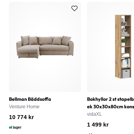
Bellman Bäddsoffa
Bokhyllor 2 st stapel
ek 30x30x80cm konst
Venture Home
vidaXL
10 774 kr
1 499 kr
I lager