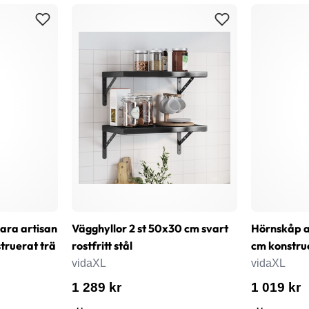
bara artisan
Vägghyllor 2 st 50x30 cm svart
Hörnskåp a
ruerat trä
rostfritt stål
cm konstru
vidaXL
vidaXL
1 289 kr
1 019 kr