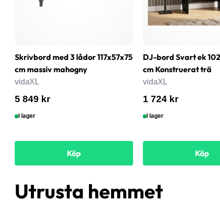
Skrivbord med 3 lådor 117x57x75
DJ-bord Svart ek 102
cm massiv mahogny
cm Konstruerat trä
vidaXL
vidaXL
5 849 kr
1 724 kr
I lager
I lager
Köp
Köp
Utrusta hemmet