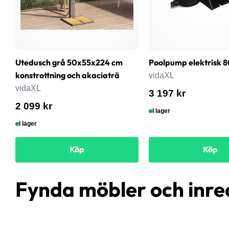
Utedusch grå 50x55x224 cm
Poolpump elektrisk 
konstrottning och akaciaträ
vidaXL
vidaXL
3 197 kr
2 099 kr
I lager
I lager
Köp
Köp
Fynda möbler och inre