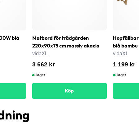
800W blå
Matbord för trädgården
Hopfällbara
220x90x75 cm massiv akacia
blå bambu 
vidaXL
vidaXL
3 662 kr
1 199 kr
I lager
I lager
Köp
dning