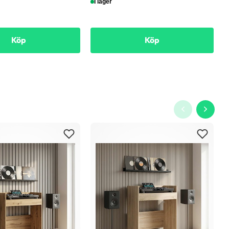
I lager
Köp
Köp