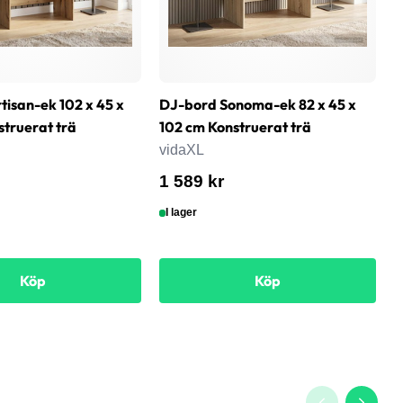
tisan-ek 102 x 45 x
DJ-bord Sonoma-ek 82 x 45 x
D
struerat trä
102 cm Konstruerat trä
1
vidaXL
v
1 589 kr
1
I lager
Köp
Köp