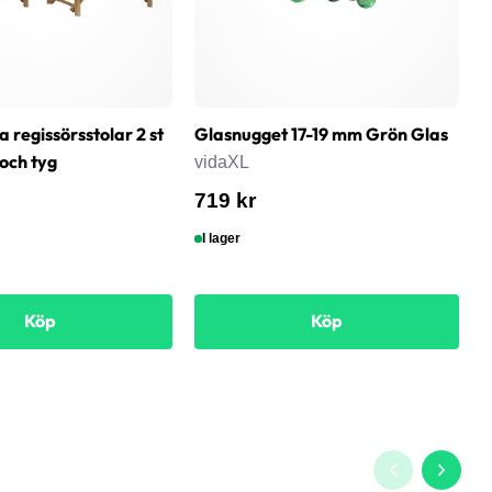
 regissörsstolar 2 st
Glasnugget 17-19 mm Grön Glas
G
och tyg
k
vidaXL
v
719 kr
6
I lager
Köp
Köp