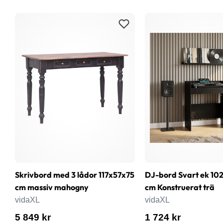
Skrivbord med 3 lådor 117x57x75
DJ-bord Svart ek 102
cm massiv mahogny
cm Konstruerat trä
vidaXL
vidaXL
5 849 kr
1 724 kr