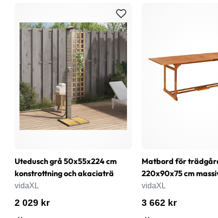
Utedusch grå 50x55x224 cm
Matbord för trädgår
konstrottning och akaciaträ
220x90x75 cm massi
vidaXL
vidaXL
2 029 kr
3 662 kr