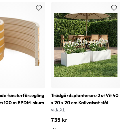
nde fönsterförsegling
Trädgårdsplanterare 2 st Vit 40
T
 mm 100 m EPDM-skum
x 20 x 20 cm Kallvalsat stål
4
vidaXL
v
735 kr
6