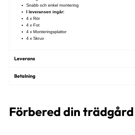
Snabb och enkel montering
I leveransen ingår:
4 x Rör
4 x Fot
4 x Monteringsplattor
4 x Skruv
Leverans
Betalning
Förbered din trädgår