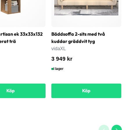
rtisan ek 33x33x132
Bäddsoffa 2-sits med två
T
erat trä
kuddar gräddvit tyg
6
s
vidaXL
v
3 949 kr
8
I lager
Köp
Köp