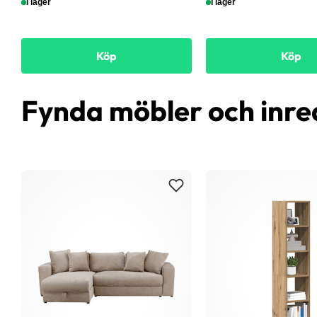
I lager
I lager
Köp
Köp
Fynda möbler och inre