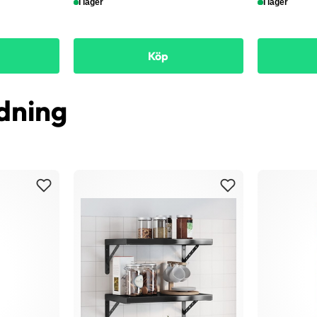
I lager
I lager
Köp
dning