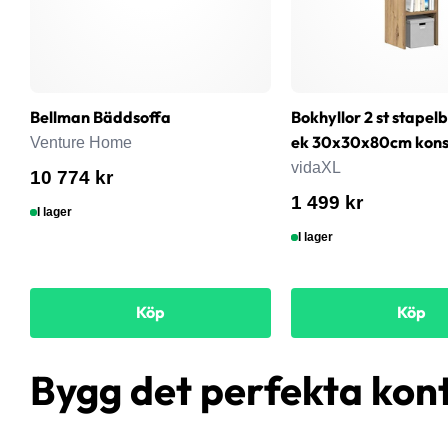
Bellman Bäddsoffa
Bokhyllor 2 st stapel
ek 30x30x80cm konst
Venture Home
vidaXL
10 774 kr
1 499 kr
I lager
I lager
Köp
Köp
Bygg det perfekta kon