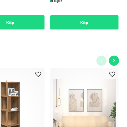
I lager
Köp
Köp