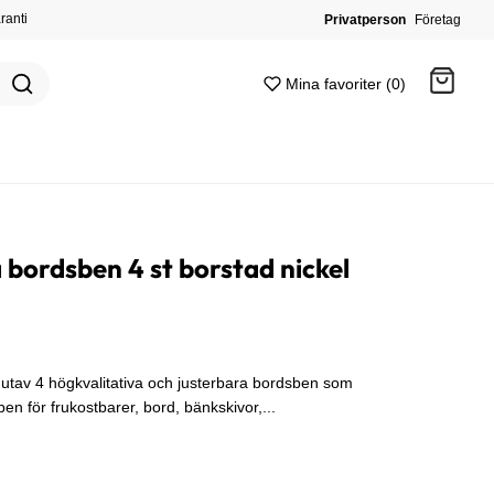
ranti
Privatperson
Företag
Mina favoriter (0)
Gå till kassan
 bordsben 4 st borstad nickel
utav 4 högkvalitativa och justerbara bordsben som
 för frukostbarer, bord, bänkskivor,...