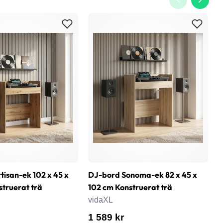
tisan-ek 102 x 45 x
DJ-bord Sonoma-ek 82 x 45 x
D
struerat trä
102 cm Konstruerat trä
1
vidaXL
v
1 589 kr
1