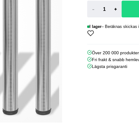
-
+
I lager
Beräknas skickas i
Över 200 000 produkte
Fri frakt & snabb hemle
Lägsta prisgaranti