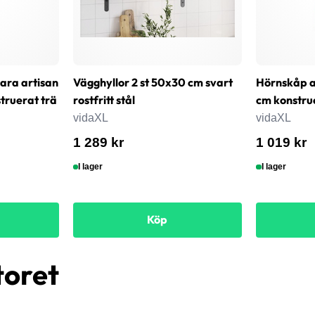
bara artisan
Vägghyllor 2 st 50x30 cm svart
Hörnskåp a
ruerat trä
rostfritt stål
cm konstru
vidaXL
vidaXL
1 289 kr
1 019 kr
I lager
I lager
Köp
toret