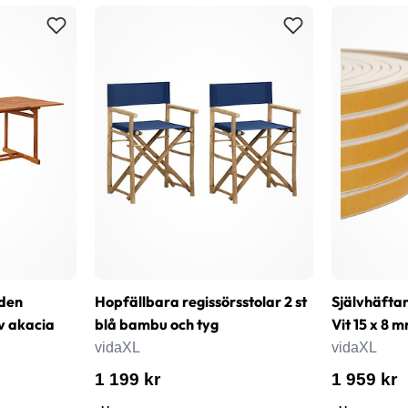
den
Hopfällbara regissörsstolar 2 st
Självhäfta
v akacia
blå bambu och tyg
Vit 15 x 8
vidaXL
vidaXL
1 199 kr
1 959 kr