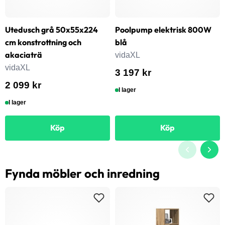
Utedusch grå 50x55x224
Poolpump elektrisk 800W
cm konstrottning och
blå
akaciaträ
vidaXL
vidaXL
3 197 kr
2 099 kr
I lager
I lager
Köp
Köp
Fynda möbler och inredning