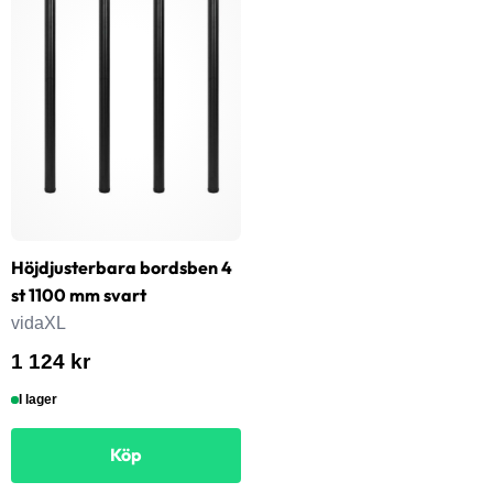
Höjdjusterbara bordsben 4
st 1100 mm svart
vidaXL
1 124 kr
I lager
Köp