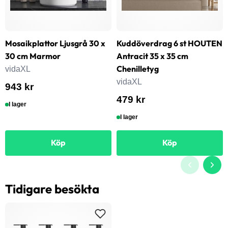
Mosaikplattor Ljusgrå 30 x
Kuddöverdrag 6 st HOUTEN
30 cm Marmor
Antracit 35 x 35 cm
Chenilletyg
vidaXL
vidaXL
943 kr
479 kr
I lager
I lager
Köp
Köp
Tidigare besökta