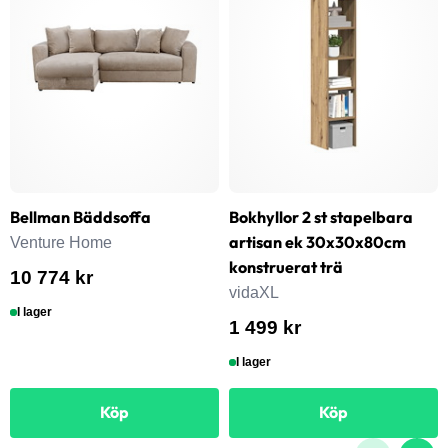
Bellman Bäddsoffa
Bokhyllor 2 st stapelbara
artisan ek 30x30x80cm
Venture Home
konstruerat trä
10 774 kr
vidaXL
I lager
1 499 kr
I lager
Köp
Köp