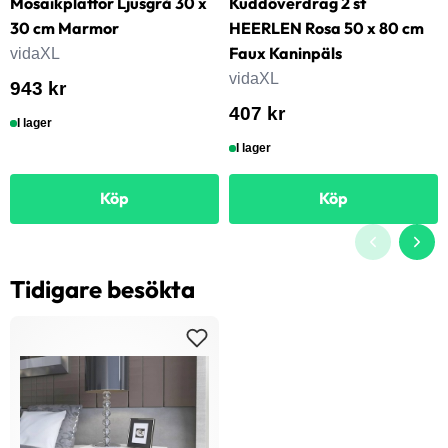
Mosaikplattor Ljusgrå 30 x
Kuddöverdrag 2 st
30 cm Marmor
HEERLEN Rosa 50 x 80 cm
Faux Kaninpäls
vidaXL
vidaXL
943 kr
407 kr
I lager
I lager
Köp
Köp
Tidigare besökta