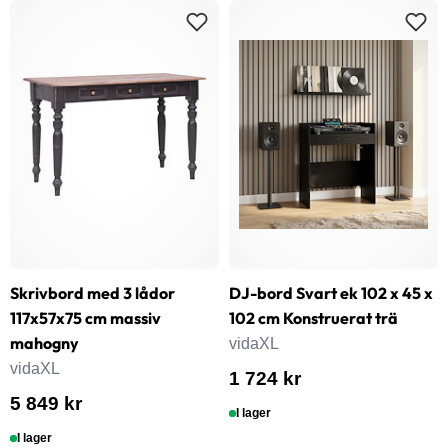
Skrivbord med 3 lådor
DJ-bord Svart ek 102 x 45 x
117x57x75 cm massiv
102 cm Konstruerat trä
mahogny
vidaXL
vidaXL
1 724 kr
5 849 kr
I lager
I lager