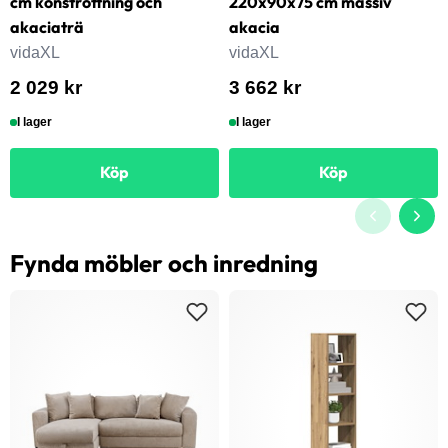
cm konstrottning och
220x90x75 cm massiv
akaciaträ
akacia
vidaXL
vidaXL
2 029 kr
3 662 kr
I lager
I lager
Köp
Köp
Fynda möbler och inredning