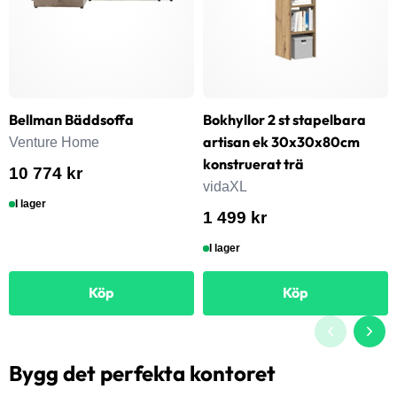
Bellman Bäddsoffa
Bokhyllor 2 st stapelbara
artisan ek 30x30x80cm
Venture Home
konstruerat trä
10 774 kr
vidaXL
I lager
1 499 kr
I lager
Köp
Köp
Bygg det perfekta kontoret