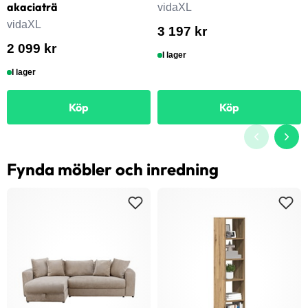
akaciaträ
vidaXL
vidaXL
3 197 kr
2 099 kr
I lager
I lager
Köp
Köp
Fynda möbler och inredning