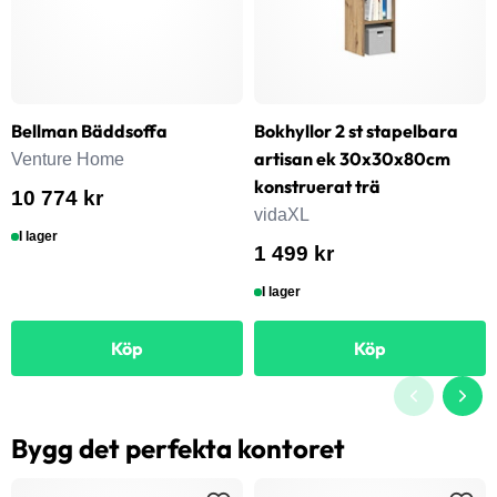
Bellman Bäddsoffa
Bokhyllor 2 st stapelbara
artisan ek 30x30x80cm
Venture Home
konstruerat trä
10 774 kr
vidaXL
I lager
1 499 kr
I lager
Köp
Köp
Bygg det perfekta kontoret