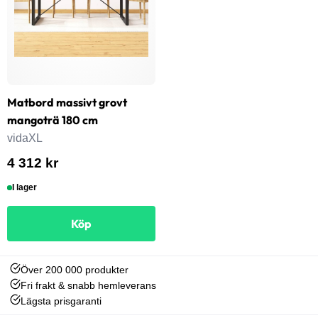
Matbord massivt grovt
mangoträ 180 cm
vidaXL
4 312 kr
I lager
Köp
Över 200 000 produkter
Fri frakt & snabb hemleverans
Lägsta prisgaranti