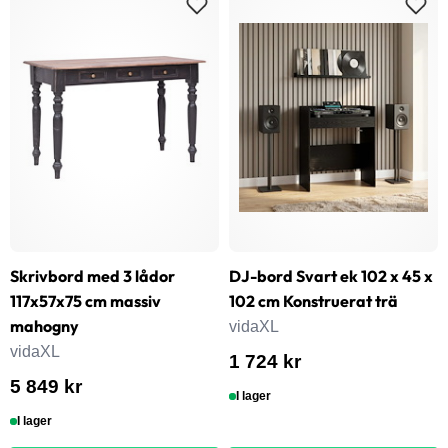
Skrivbord med 3 lådor
DJ-bord Svart ek 102 x 45 x
117x57x75 cm massiv
102 cm Konstruerat trä
mahogny
vidaXL
vidaXL
1 724 kr
5 849 kr
I lager
I lager