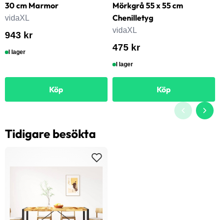
30 cm Marmor
Mörkgrå 55 x 55 cm
Chenilletyg
vidaXL
vidaXL
943 kr
475 kr
I lager
I lager
Köp
Köp
Tidigare besökta