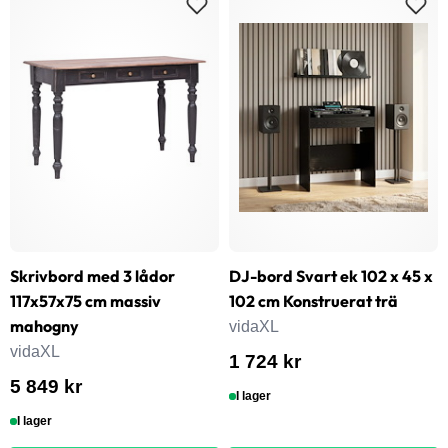
Skrivbord med 3 lådor
DJ-bord Svart ek 102 x 45 x
117x57x75 cm massiv
102 cm Konstruerat trä
mahogny
vidaXL
vidaXL
1 724 kr
5 849 kr
I lager
I lager