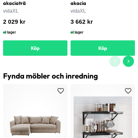
akaciaträ
akacia
vidaXL
vidaXL
2 029 kr
3 662 kr
I lager
I lager
Köp
Köp
Fynda möbler och inredning