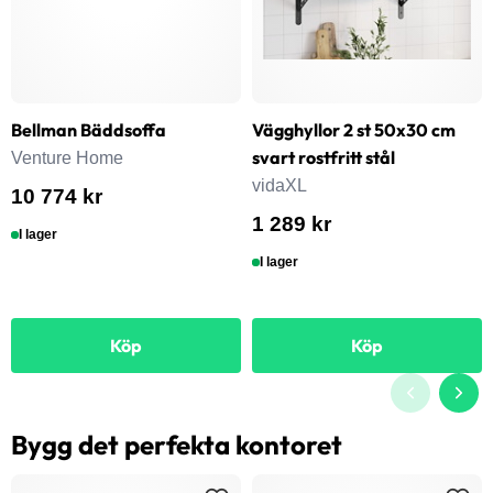
Bellman Bäddsoffa
Vägghyllor 2 st 50x30 cm
svart rostfritt stål
Venture Home
vidaXL
10 774 kr
1 289 kr
I lager
I lager
Köp
Köp
Bygg det perfekta kontoret