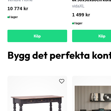
vidaXL
10 774 kr
1 499 kr
I lager
I lager
Köp
Köp
Bygg det perfekta kon