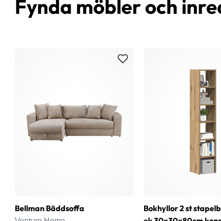
Fynda möbler och inre
Bellman Bäddsoffa
Bokhyllor 2 st stapel
ek 30x30x80cm konst
Venture Home