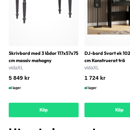
Skrivbord med 3 lådor 117x57x75
DJ-bord Svart ek 102
cm massiv mahogny
cm Konstruerat trä
vidaXL
vidaXL
5 849 kr
1 724 kr
I lager
I lager
Köp
Köp