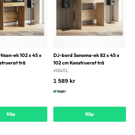
tisan-ek 102 x 45 x
DJ-bord Sonoma-ek 82 x 45 x
D
struerat trä
102 cm Konstruerat trä
1
vidaXL
v
1 589 kr
1
I lager
Köp
Köp