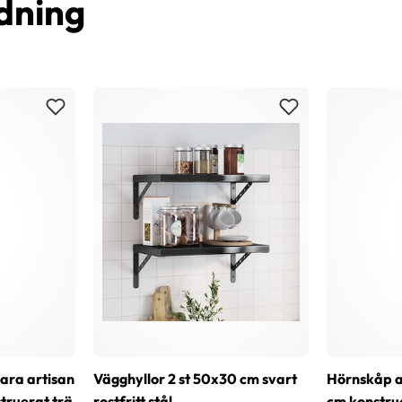
dning
bara artisan
Vägghyllor 2 st 50x30 cm svart
Hörnskåp a
ruerat trä
rostfritt stål
cm konstru