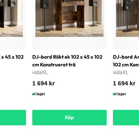
 x 45 x 102
DJ-bord Rökt ek 102 x 45 x 102
DJ-bord Ar
cm Konstruerat trä
102 cm Kon
vidaXL
vidaXL
1 694 kr
1 694 kr
I lager
I lager
Köp