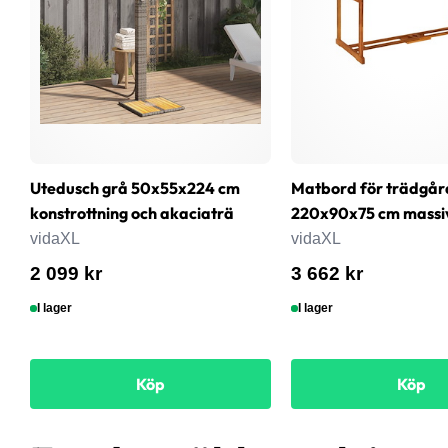
Utedusch grå 50x55x224 cm
Matbord för trädgår
konstrottning och akaciaträ
220x90x75 cm massi
vidaXL
vidaXL
2 099 kr
3 662 kr
I lager
I lager
Köp
Köp