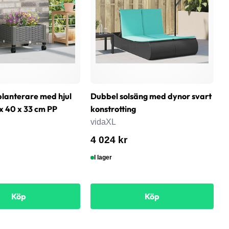
lanterare med hjul
Dubbel solsäng med dynor svart
P
x 40 x 33 cm PP
konstrotting
v
vidaXL
9
4 024 kr
I lager
Köp
Köp