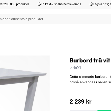
er 200 000 produkter
Fri frakt & snabb hemleverans
Lägsta prisga
Barbord trä vit
vidaXL
Detta slimmade barbord i trä
också användas i hallen s
...
2 239 kr