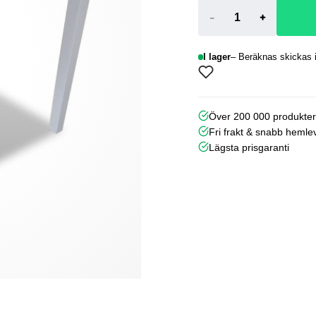
-
+
I lager
Beräknas skickas i
Över 200 000 produkte
Fri frakt & snabb hemle
Lägsta prisgaranti