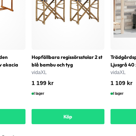
den
Hopfällbara regissörsstolar 2 st
Trädgårdsp
v akacia
blå bambu och tyg
Ljusgrå 40 
vidaXL
vidaXL
1 199 kr
1 109 kr
I lager
I lager
Köp