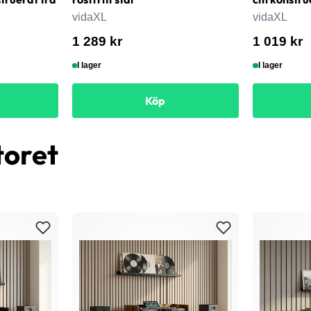
vidaXL
vidaXL
1 289 kr
1 019 kr
I lager
I lager
Köp
toret